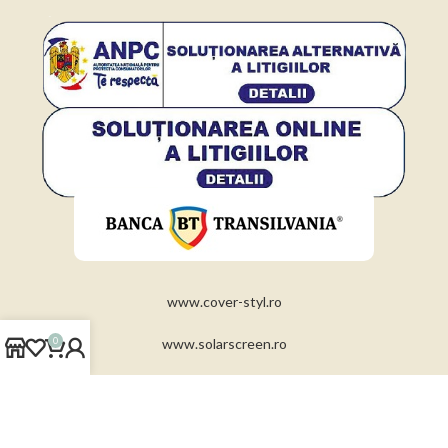
www.cover-styl.ro
0
www.solarscreen.ro
www.folii-auto.ro
www.folii-antiefractie.ro