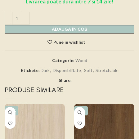
Livrarea poate dura intre 7 si 14 zile!
ADAUGĂ ÎN COȘ
Pune in wishlist
Categorie:
Wood
Etichete:
Dark
,
Disponibilitate
,
Soft
,
Stretchable
Share:
PRODUSE SIMILARE
-15%
-15%