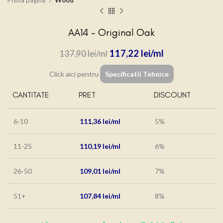
Prima pagină
Wood
AA14 – Original Oak
117,22
lei
137,90
lei
Click aici pentru
Specificatii Tehnice
CANTITATE
PRET
DISCOUNT
6-10
111,36
lei
5%
11-25
110,19
lei
6%
26-50
109,01
lei
7%
51+
107,84
lei
8%