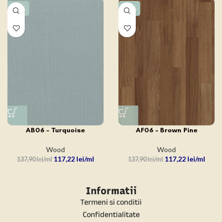
-15%
-15%
AB06 – Turquoise
AF06 – Brown Pine
Wood
Wood
117,22
lei
117,22
lei
137,90
lei
137,90
lei
Informatii
Termeni si conditii
Confidentialitate