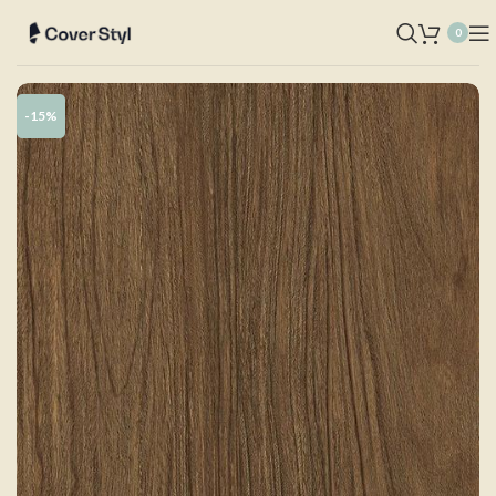
0
-15%