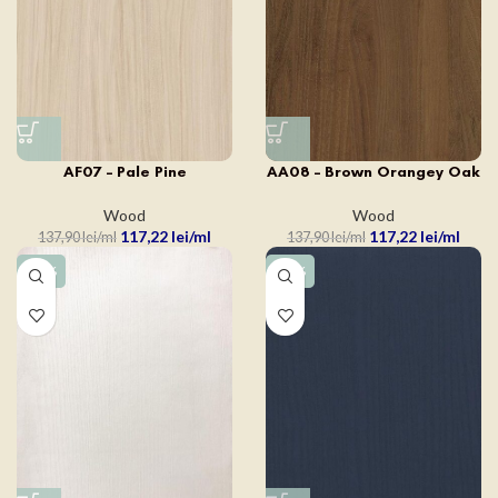
AF07 – Pale Pine
AA08 – Brown Orangey Oak
Wood
Wood
117,22
lei
117,22
lei
137,90
lei
137,90
lei
-15%
-15%