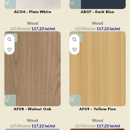
AC04 – Plain White
AB07 – Dark Blue
Wood
Wood
117,22
lei
117,22
lei
137,90
lei
137,90
lei
-15%
-15%
AF08 – Walnut Oak
AF09 – Yellow Pine
Wood
Wood
117,22
lei
117,22
lei
137,90
lei
137,90
lei