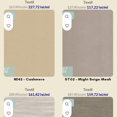
Textil
Textil
227,72
lei
117,22
lei
267,90
lei
137,90
lei
-15%
-15%
NE42 – Cashmere
ST02 – Might Beige Mesh
Textil
Textil
161,42
lei
159,72
lei
189,90
lei
187,90
lei
-15%
-15%