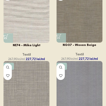
NG07 – Woven Beige
NE74 – Mika Light
Textil
Textil
227,72
lei
227,72
lei
267,90
lei
267,90
lei
-15%
-15%