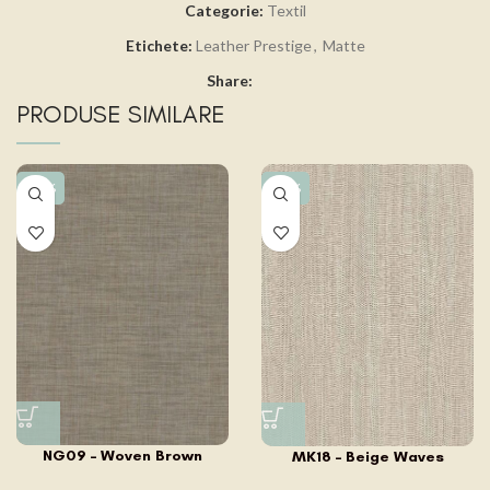
Categorie:
Textil
Etichete:
Leather Prestige
,
Matte
Share:
PRODUSE SIMILARE
-15%
-15%
NG09 – Woven Brown
MK18 – Beige Waves