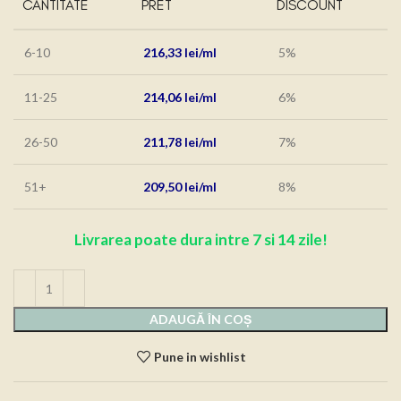
CANTITATE
PRET
DISCOUNT
6-10
216,33
lei
5%
11-25
214,06
lei
6%
26-50
211,78
lei
7%
51+
209,50
lei
8%
Livrarea poate dura intre 7 si 14 zile!
ADAUGĂ ÎN COȘ
Pune in wishlist