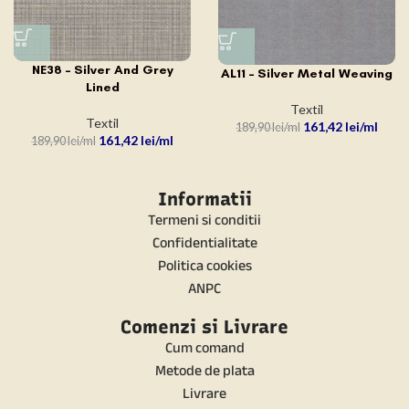
NE38 – Silver And Grey
AL11 – Silver Metal Weaving
Lined
Textil
Textil
161,42
lei
189,90
lei
161,42
lei
189,90
lei
Informatii
Termeni si conditii
Confidentialitate
Politica cookies
ANPC
Comenzi si Livrare
Cum comand
Metode de plata
Livrare