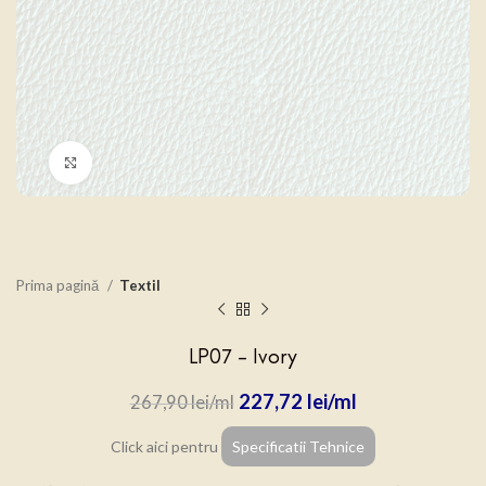
Click to enlarge
Prima pagină
Textil
LP07 – Ivory
227,72
lei
267,90
lei
Click aici pentru
Specificatii Tehnice