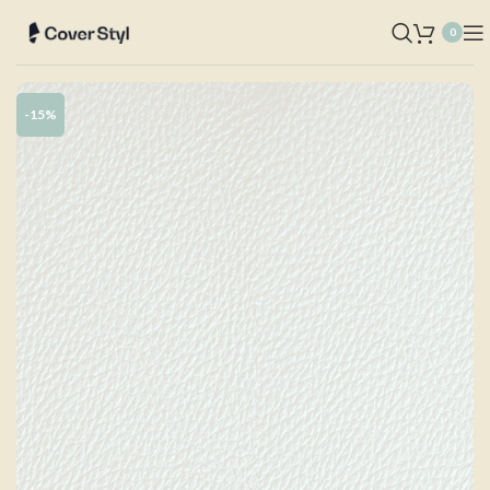
0
-15%