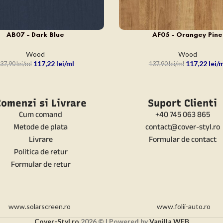
AB07 – Dark Blue
AF05 – Orangey Pine
N COȘ
ADAUGĂ ÎN COȘ
Wood
Wood
117,22
lei
117,22
lei
37,90
lei
137,90
lei
omenzi si Livrare
Suport Clienti
Cum comand
+40 745 063 865
Metode de plata
contact@cover-styl.ro
Livrare
Formular de contact
Politica de retur
Formular de retur
www.solarscreen.ro
www.folii-auto.ro
Cover-Styl.ro
2026 © | Powered by
Vanilla WEB