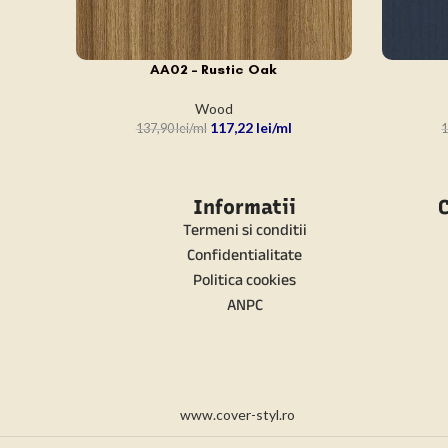
AA02 – Rustic Oak
ADAUGĂ ÎN COȘ
ADAUGĂ Î
Wood
117,22
lei
137,90
lei
1
Informatii
C
Termeni si conditii
Confidentialitate
Politica cookies
ANPC
www.cover-styl.ro