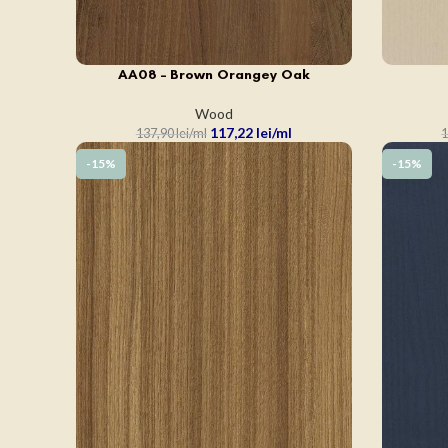
AA08 – Brown Orangey Oak
ADAUGĂ ÎN COȘ
ADAUGĂ Î
Wood
117,22
lei
137,90
lei
1
-15%
-15%