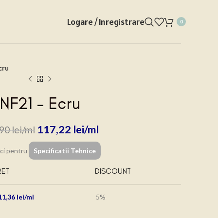
Logare / Inregistrare
0
cru
NF21 – Ecru
117,22
lei
,90
lei
ici pentru
Specificatii Tehnice
RET
DISCOUNT
11,36
lei
5%