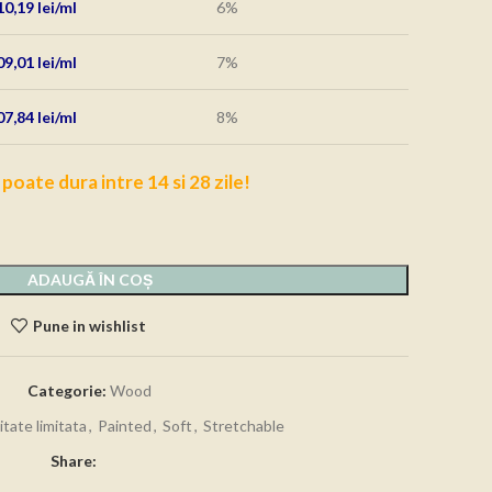
10,19
lei
6%
09,01
lei
7%
07,84
lei
8%
 poate dura intre 14 si 28 zile!
ADAUGĂ ÎN COȘ
Pune in wishlist
Categorie:
Wood
tate limitata
,
Painted
,
Soft
,
Stretchable
Share: