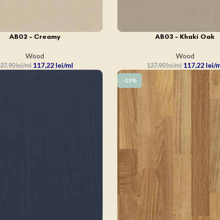
AB02 – Creamy
AB03 – Khaki Oak
N COȘ
ADAUGĂ ÎN COȘ
Wood
Wood
117,22
lei
117,22
lei
37,90
lei
137,90
lei
-15%