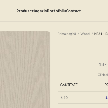
Produse
Magazin
Portofoliu
Contact
Prima pagină
Wood
NF21 – E
137
Click a
CANTITATE
P
6-10
1