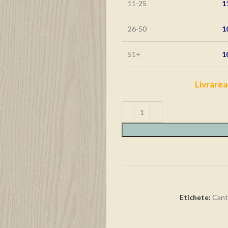
11-25
1
26-50
1
51+
1
Livrarea
Etichete:
Canti