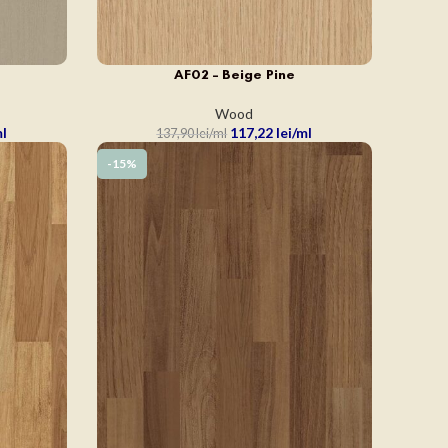
AF02 – Beige Pine
ADAUGĂ ÎN COȘ
Wood
117,22
lei
137,90
lei
-15%