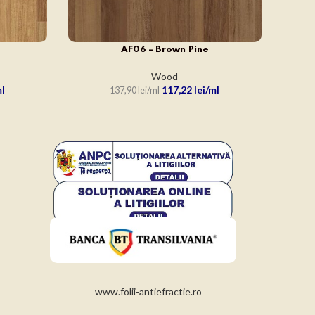
AF06 – Brown Pine
ADAUGĂ ÎN COȘ
Wood
117,22
lei
137,90
lei
www.folii-antiefractie.ro