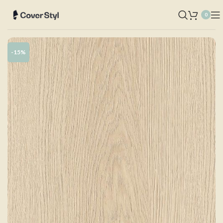
0
-15%