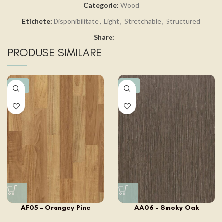
Categorie:
Wood
Etichete:
Disponibilitate
,
Light
,
Stretchable
,
Structured
Share:
PRODUSE SIMILARE
-15%
-15%
AF05 – Orangey Pine
AA06 – Smoky Oak