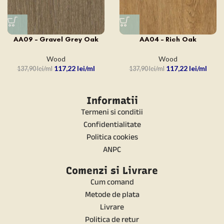
AA09 – Gravel Grey Oak
AA04 – Rich Oak
Wood
Wood
117,22
lei
117,22
lei
137,90
lei
137,90
lei
Informatii
Termeni si conditii
Confidentialitate
Politica cookies
ANPC
Comenzi si Livrare
Cum comand
Metode de plata
Livrare
Politica de retur