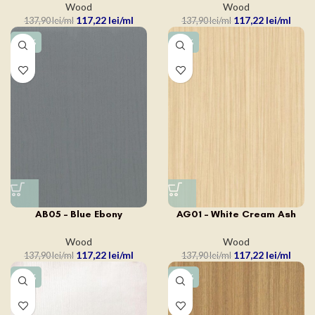
Wood
Wood
117,22
lei
117,22
lei
137,90
lei
137,90
lei
-15%
-15%
AB05 – Blue Ebony
AG01 – White Cream Ash
Wood
Wood
117,22
lei
117,22
lei
137,90
lei
137,90
lei
-15%
-15%