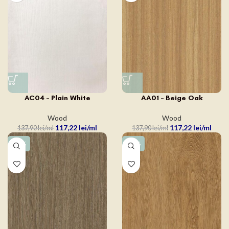
AC04 – Plain White
AA01 – Beige Oak
Wood
Wood
117,22
lei
117,22
lei
137,90
lei
137,90
lei
-15%
-15%