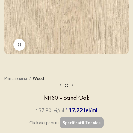
Click to enlarge
Prima pagină
Wood
NH80 – Sand Oak
117,22
lei
137,90
lei
Click aici pentru
Specificatii Tehnice