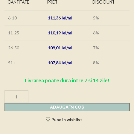
CANTITATE
PRET
DISCOUNT
6-10
111,36
lei
5%
11-25
110,19
lei
6%
26-50
109,01
lei
7%
51+
107,84
lei
8%
Livrarea poate dura intre 7 si 14 zile!
ADAUGĂ ÎN COȘ
Pune in wishlist