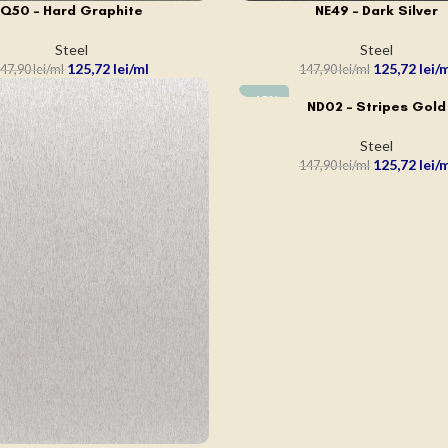
Q50 – Hard Graphite
NE49 – Dark Silver
N COȘ
ADAUGĂ ÎN COȘ
Steel
Steel
125,72
lei
125,72
lei
47,90
lei
147,90
lei
-15%
ND02 – Stripes Gold
ADAUGĂ ÎN COȘ
Steel
125,72
lei
147,90
lei