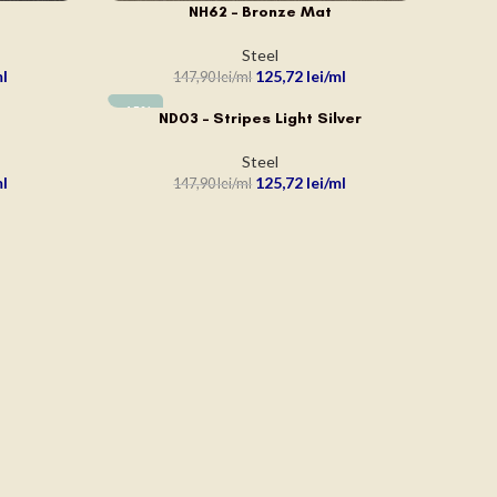
NH62 – Bronze Mat
ADAUGĂ ÎN COȘ
Steel
125,72
lei
147,90
lei
-15%
ND03 – Stripes Light Silver
ADAUGĂ ÎN COȘ
Steel
125,72
lei
147,90
lei