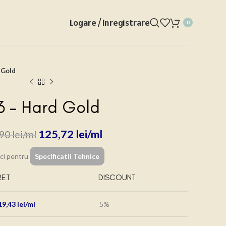
Logare / Inregistrare
0
 Gold
 – Hard Gold
125,72
lei
,90
lei
ici pentru
Specificatii Tehnice
RET
DISCOUNT
19,43
lei
5%