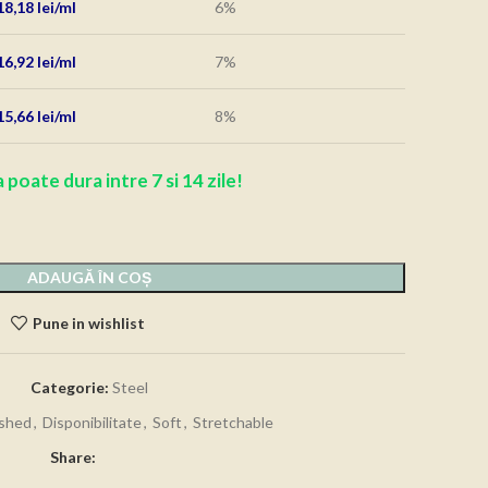
18,18
lei
6%
16,92
lei
7%
15,66
lei
8%
 poate dura intre 7 si 14 zile!
ADAUGĂ ÎN COȘ
Pune in wishlist
Categorie:
Steel
shed
,
Disponibilitate
,
Soft
,
Stretchable
Share: