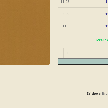
11-25
1
26-50
1
51+
1
Livrarea
Etichete:
Bru