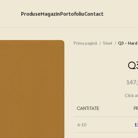
Produse
Magazin
Portofoliu
Contact
Prima pagină
Steel
Q3 – Hard
Q3
147
Click a
CANTITATE
P
6-10
1