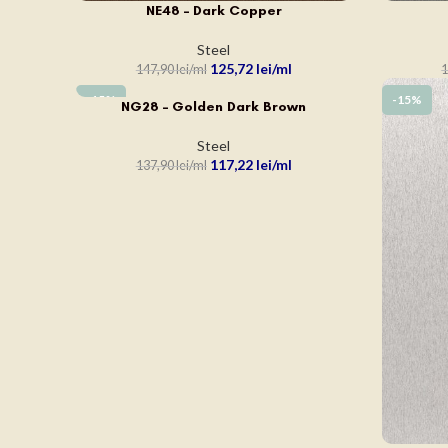
NE48 – Dark Copper
ADAUGĂ ÎN COȘ
ADAUGĂ Î
Steel
125,72
lei
147,90
lei
1
-15%
-15%
NG28 – Golden Dark Brown
ADAUGĂ ÎN COȘ
Steel
117,22
lei
137,90
lei