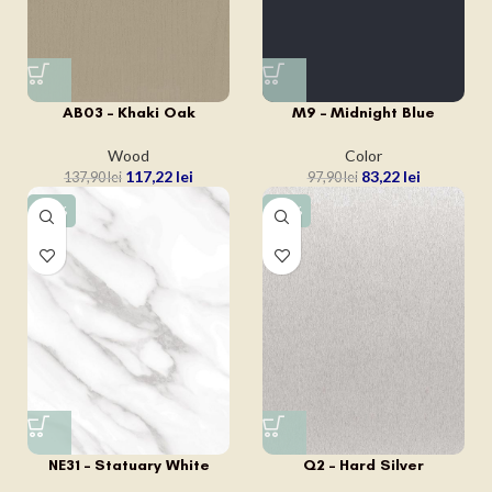
AB03 – Khaki Oak
M9 – Midnight Blue
Wood
Color
117,22
lei
83,22
lei
137,90
lei
97,90
lei
-15%
-15%
NE31 – Statuary White
Q2 – Hard Silver