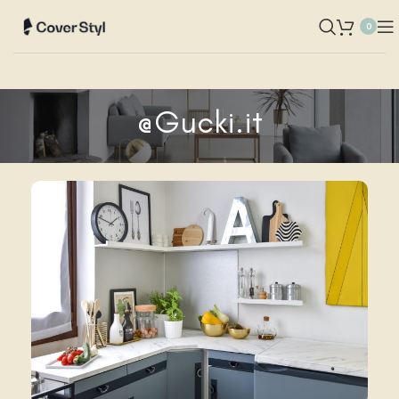
0
@Gucki.it