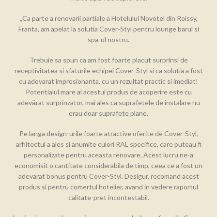
„Ca parte a renovarii partiale a Hotelului Novotel din Roissy,
Franta, am apelat la solutia Cover-Styl pentru lounge barul si
spa-ul nostru.
Trebuie sa spun ca am fost foarte placut surprinsi de
receptivitatea si sfaturile echipei Cover-Styl si ca solutia a fost
cu adevarat impresionanta, cu un rezultat practic si imediat!
Potentialul mare al acestui produs de acoperire este cu
adevărat surprinzator, mai ales ca suprafetele de instalare nu
erau doar suprafete plane.
Pe langa design-urile foarte atractive oferite de Cover-Styl,
arhitectul a ales si anumite culori RAL specifice, care puteau fi
personalizate pentru aceasta renovare. Acest lucru ne-a
economisit o cantitate considerabila de timp, ceea ce a fost un
adevarat bonus pentru Cover-Styl. Desigur, recomand acest
produs si pentru comertul hotelier, avand in vedere raportul
calitate-pret incontestabil.