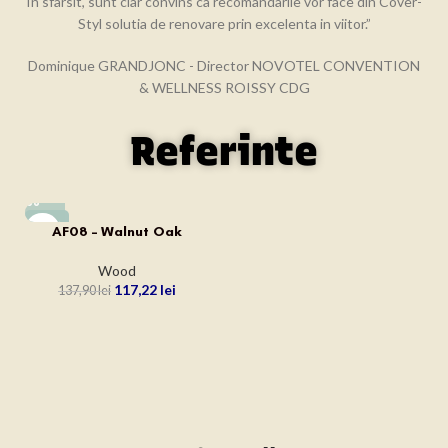
In sfarsit, sunt clar convins ca recomandarile vor face din Cover-
Styl solutia de renovare prin excelenta in viitor.”
Dominique GRANDJONC - Director NOVOTEL CONVENTION
& WELLNESS ROISSY CDG
Referinte
-15%
AF08 – Walnut Oak
Wood
117,22
lei
137,90
lei