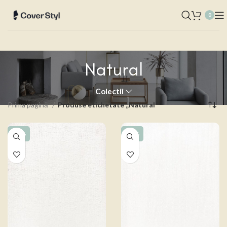
0
Natural
Colectii
Prima pagină
Produse etichetate „Natural”
-15%
-15%