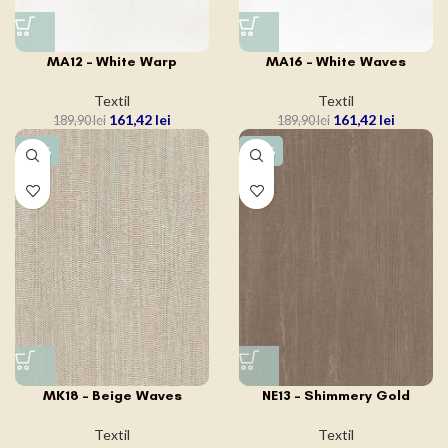
MA12 – White Warp
MA16 – White Waves
Textil
Textil
161,42
lei
161,42
lei
189,90
lei
189,90
lei
-15%
-15%
NE13 – Shimmery Gold
MK18 – Beige Waves
Textil
Textil