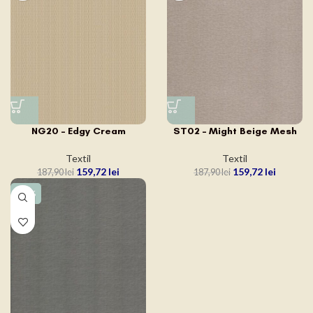
ST02 – Might Beige Mesh
NG20 – Edgy Cream
Textil
Textil
159,72
lei
159,72
lei
187,90
lei
187,90
lei
-15%