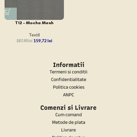
T12 – Mocha Mesh
Textil
159,72
lei
187,90
lei
Informatii
Termeni si conditii
Confidentialitate
Politica cookies
ANPC
Comenzi si Livrare
Cum comand
Metode de plata
Livrare