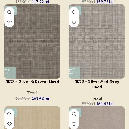
159,72
lei
117,22
lei
187,90
lei
137,90
lei
-15%
-15%
NE37 – Silver & Brown Lined
NE38 – Silver And Grey
Lined
Textil
161,42
lei
Textil
189,90
lei
161,42
lei
189,90
lei
-15%
-15%