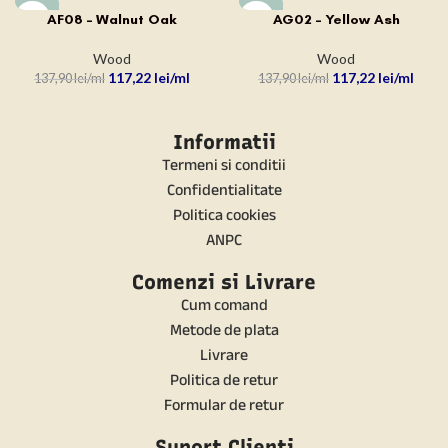
-15%
-15%
AF08 – Walnut Oak
AG02 – Yellow Ash
Wood
Wood
117,22
lei
117,22
lei
137,90
lei
137,90
lei
Informatii
Termeni si conditii
Confidentialitate
Politica cookies
ANPC
Comenzi si Livrare
Cum comand
Metode de plata
Livrare
Politica de retur
Formular de retur
Suport Clienti