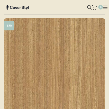
0
-15%