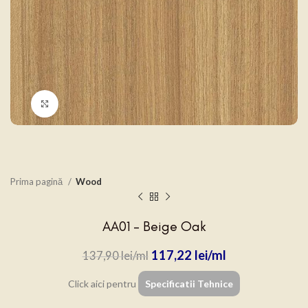
Click to enlarge
Prima pagină
Wood
AA01 – Beige Oak
117,22
lei
137,90
lei
Click aici pentru
Specificatii Tehnice