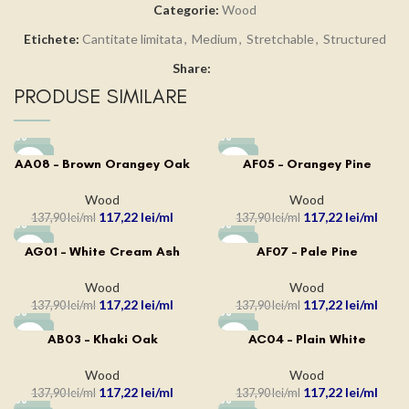
Categorie:
Wood
Etichete:
Cantitate limitata
,
Medium
,
Stretchable
,
Structured
Share:
PRODUSE SIMILARE
-15%
-15%
AA08 – Brown Orangey Oak
AF05 – Orangey Pine
Wood
Wood
117,22
lei
117,22
lei
137,90
lei
137,90
lei
-15%
-15%
AG01 – White Cream Ash
AF07 – Pale Pine
Wood
Wood
117,22
lei
117,22
lei
137,90
lei
137,90
lei
-15%
-15%
AB03 – Khaki Oak
AC04 – Plain White
Wood
Wood
117,22
lei
117,22
lei
137,90
lei
137,90
lei