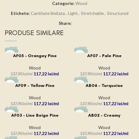
Categorie:
Wood
Etichete:
Cantitate limitata
,
Light
,
Stretchable
,
Structured
Share:
PRODUSE SIMILARE
-15%
-15%
AF05 – Orangey Pine
AF07 – Pale Pine
Wood
Wood
117,22
lei
117,22
lei
137,90
lei
137,90
lei
-15%
-15%
AF09 – Yellow Pine
AB06 – Turquoise
Wood
Wood
117,22
lei
117,22
lei
137,90
lei
137,90
lei
-15%
-15%
AF03 – Line Beige Pine
AB02 – Creamy
Wood
Wood
117,22
lei
117,22
lei
137,90
lei
137,90
lei