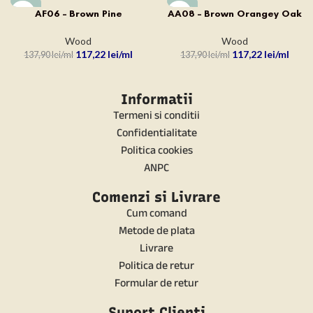
-15%
-15%
AF06 – Brown Pine
AA08 – Brown Orangey Oak
Wood
Wood
117,22
lei
117,22
lei
137,90
lei
137,90
lei
Informatii
Termeni si conditii
Confidentialitate
Politica cookies
ANPC
Comenzi si Livrare
Cum comand
Metode de plata
Livrare
Politica de retur
Formular de retur
Suport Clienti