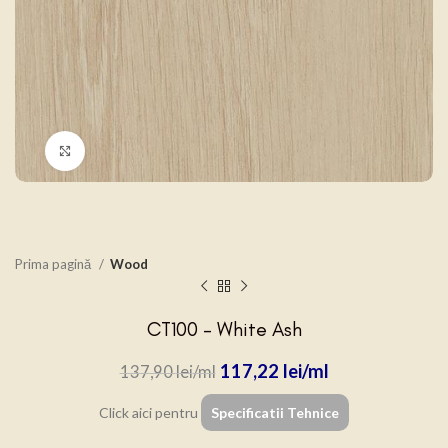
Click to enlarge
Prima pagină
Wood
CT100 – White Ash
117,22
lei
137,90
lei
Click aici pentru
Specificatii Tehnice