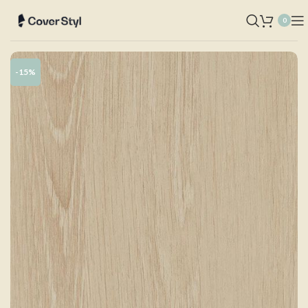
0
-15%