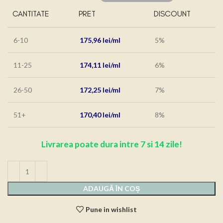
CANTITATE
PRET
DISCOUNT
6-10
175,96
lei
5%
11-25
174,11
lei
6%
26-50
172,25
lei
7%
51+
170,40
lei
8%
Livrarea poate dura intre 7 si 14 zile!
ADAUGĂ ÎN COȘ
Pune in wishlist