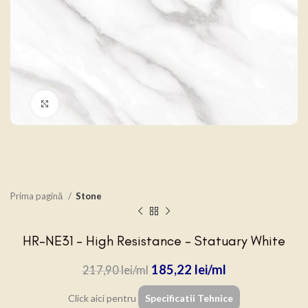
Click to enlarge
Prima pagină
Stone
HR-NE31 – High Resistance – Statuary White
185,22
lei
217,90
lei
Click aici pentru
Specificatii Tehnice