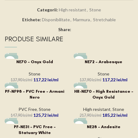
Categorii:
High resistant
,
Stone
Etichete:
Disponibilitate
,
Marmura
,
Stretchable
Share:
PRODUSE SIMILARE
-15%
-15%
NE70 – Onyx Gold
NE72 – Arabesque
Stone
Stone
117,22
lei
117,22
lei
137,90
lei
137,90
lei
-15%
-15%
PF-NF98 – PVC Free – Armani
HR-NE70 – High Resistance –
Nero
Onyx Gold
PVC Free
,
Stone
High resistant
,
Stone
125,72
lei
185,22
lei
147,90
lei
217,90
lei
-15%
-15%
PF-NE31 – PVC Free –
NE28 – Andesite
Statuary White