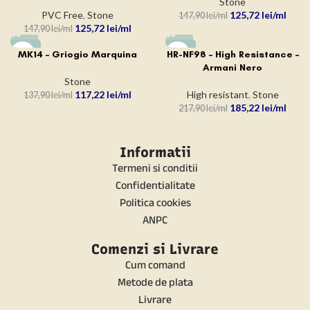
Stone
PVC Free
,
Stone
125,72
lei
147,90
lei
125,72
lei
147,90
lei
-15%
-15%
MK14 – Griogio Marquina
HR-NF98 – High Resistance –
Armani Nero
Stone
117,22
lei
High resistant
,
Stone
137,90
lei
185,22
lei
217,90
lei
Informatii
Termeni si conditii
Confidentialitate
Politica cookies
ANPC
Comenzi si Livrare
Cum comand
Metode de plata
Livrare