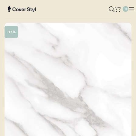
0
-15%