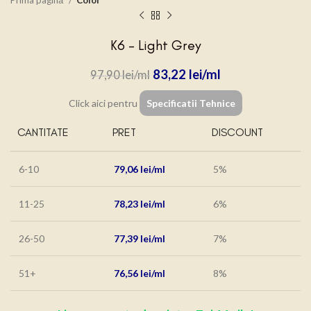
Prima pagină
Color
K6 – Light Grey
83,22
lei
97,90
lei
Click aici pentru
Specificatii Tehnice
CANTITATE
PRET
DISCOUNT
6-10
79,06
lei
5%
11-25
78,23
lei
6%
26-50
77,39
lei
7%
51+
76,56
lei
8%