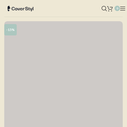
0
-15%