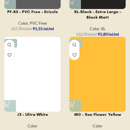
PF-K5 – PVC Free – Drizzle
XL-Black – Extra Large –
Black Matt
Color
,
PVC Free
91,55
lei
Color
,
XL
107,70
lei
95,80
lei
112,70
lei
-15%
-15%
J3 – Ultra White
M0 – Sun Flower Yellow
Color
Color