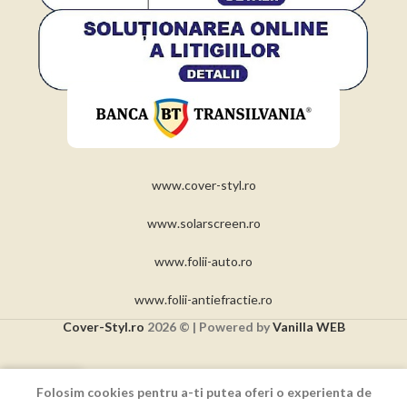
www.cover-styl.ro
www.solarscreen.ro
www.folii-auto.ro
www.folii-antiefractie.ro
Cover-Styl.ro
2026 © | Powered by
Vanilla WEB
0
Folosim cookies pentru a-ti putea oferi o experienta de