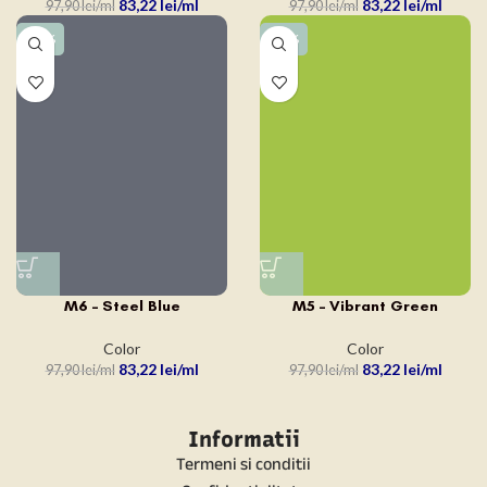
83,22
lei
83,22
lei
97,90
lei
97,90
lei
-15%
-15%
M6 – Steel Blue
M5 – Vibrant Green
Color
Color
83,22
lei
83,22
lei
97,90
lei
97,90
lei
Informatii
Termeni si conditii