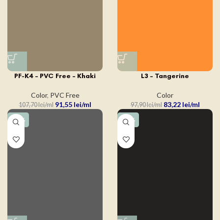
PF-K4 – PVC Free – Khaki
L3 – Tangerine
Color
,
PVC Free
Color
91,55
lei
83,22
lei
107,70
lei
97,90
lei
-15%
-15%