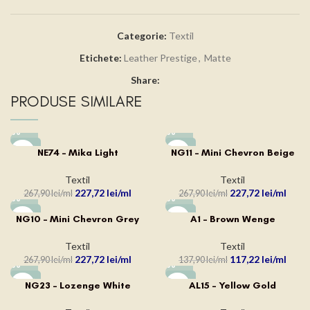
Categorie:
Textil
Etichete:
Leather Prestige
,
Matte
Share:
PRODUSE SIMILARE
-15%
-15%
NE74 – Mika Light
NG11 – Mini Chevron Beige
Textil
Textil
227,72
lei
227,72
lei
267,90
lei
267,90
lei
-15%
-15%
NG10 – Mini Chevron Grey
A1 – Brown Wenge
Textil
Textil
227,72
lei
117,22
lei
267,90
lei
137,90
lei
-15%
-15%
NG23 – Lozenge White
AL15 – Yellow Gold