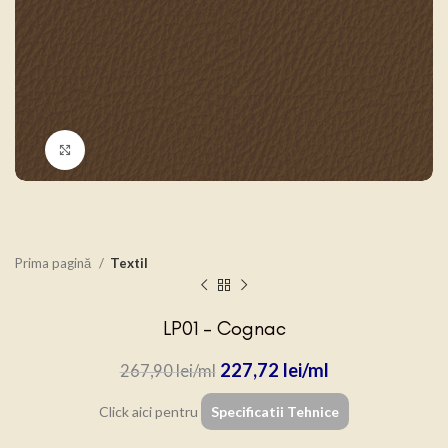
Click to enlarge
Prima pagină
Textil
LP01 – Cognac
227,72
lei
267,90
lei
Click aici pentru
Specificatii Tehnice