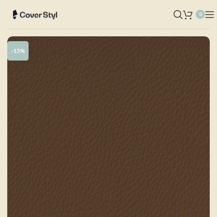
0
-15%