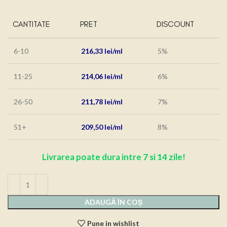
CANTITATE
PRET
DISCOUNT
6-10
216,33
lei
5%
11-25
214,06
lei
6%
26-50
211,78
lei
7%
51+
209,50
lei
8%
Livrarea poate dura intre 7 si 14 zile!
ADAUGĂ ÎN COȘ
Pune in wishlist