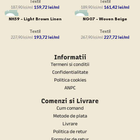
Textil
Textil
159,72
lei
161,42
lei
187,90
lei
189,90
lei
-15%
-15%
NH59 – Light Brown Linen
NG07 – Woven Beige
Textil
Textil
193,72
lei
227,72
lei
227,90
lei
267,90
lei
Informatii
Termeni si conditii
Confidentialitate
Politica cookies
ANPC
Comenzi si Livrare
Cum comand
Metode de plata
Livrare
Politica de retur
Formular de retur