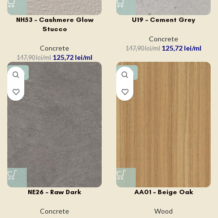
NH53 – Cashmere Glow
U19 – Cement Grey
Stucco
Concrete
Concrete
125,72
lei
147,90
lei
125,72
lei
147,90
lei
-15%
-15%
NE26 – Raw Dark
AA01 – Beige Oak
Concrete
Wood