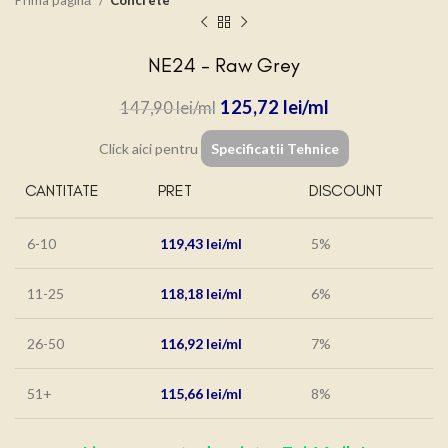
Prima pagină
Concrete
NE24 – Raw Grey
125,72
lei
147,90
lei
Click aici pentru
Specificatii Tehnice
CANTITATE
PRET
DISCOUNT
6-10
119,43
lei
5%
11-25
118,18
lei
6%
26-50
116,92
lei
7%
51+
115,66
lei
8%