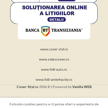
www.cover-styl.ro
www.solarscreen.ro
www.folii-auto.ro
www.folii-antiefractie.ro
Cover-Styl.ro
2026 © | Powered by
Vanilla WEB
0
Folosim cookies pentru a-ti putea oferi o experienta de