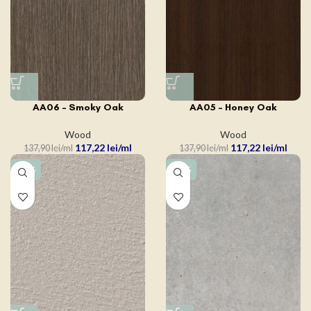
AA06 – Smoky Oak
AA05 – Honey Oak
Wood
Wood
117,22
lei
117,22
lei
137,90
lei
137,90
lei
-15%
-15%