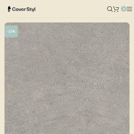
0
-15%