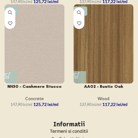
125,72
lei
117,22
lei
147,90
lei
137,90
lei
-15%
-15%
NH50 – Cashmere Stucco
AA02 – Rustic Oak
Concrete
Wood
125,72
lei
117,22
lei
147,90
lei
137,90
lei
Informatii
Termeni si conditii