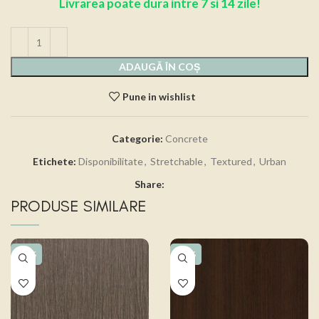
Livrarea poate dura intre 7 si 14 zile!
ADAUGĂ ÎN COȘ
Pune in wishlist
Categorie:
Concrete
Etichete:
Disponibilitate
,
Stretchable
,
Textured
,
Urban
Share:
PRODUSE SIMILARE
-15%
-15%