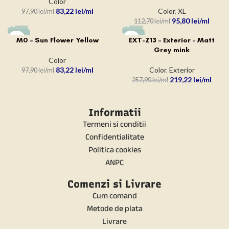
Color
83,22
lei
Color
,
XL
97,90
lei
95,80
lei
112,70
lei
-15%
-15%
M0 – Sun Flower Yellow
EXT-Z13 – Exterior – Matt
Grey mink
Color
83,22
lei
Color
,
Exterior
97,90
lei
219,22
lei
257,90
lei
Informatii
Termeni si conditii
Confidentialitate
Politica cookies
ANPC
Comenzi si Livrare
Cum comand
Metode de plata
Livrare