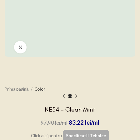
Click to enlarge
Prima pagină
Color
NE54 – Clean Mint
83,22
lei
97,90
lei
Click aici pentru
Specificatii Tehnice