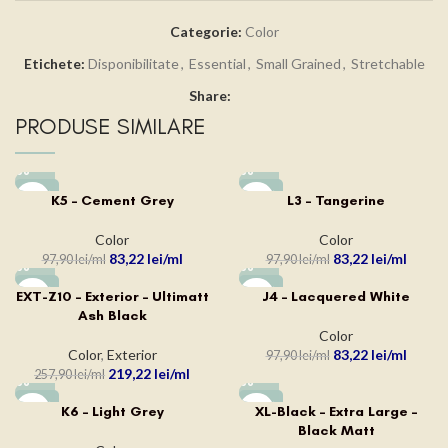
Categorie:
Color
Etichete:
Disponibilitate
,
Essential
,
Small Grained
,
Stretchable
Share:
PRODUSE SIMILARE
-15%
-15%
K5 – Cement Grey
L3 – Tangerine
Color
Color
83,22
lei
83,22
lei
97,90
lei
97,90
lei
-15%
-15%
EXT-Z10 – Exterior – Ultimatt
J4 – Lacquered White
Ash Black
Color
Color
,
Exterior
83,22
lei
97,90
lei
219,22
lei
257,90
lei
-15%
-15%
K6 – Light Grey
XL-Black – Extra Large –
Black Matt