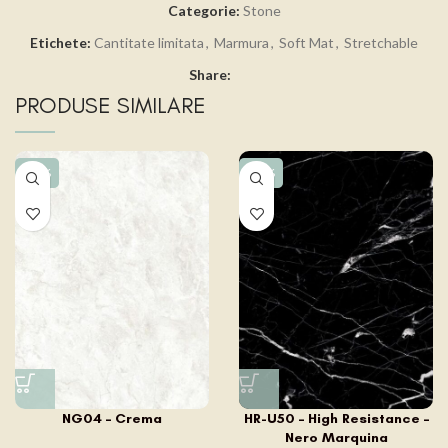
Categorie:
Stone
Etichete:
Cantitate limitata
,
Marmura
,
Soft Mat
,
Stretchable
Share:
PRODUSE SIMILARE
-15%
-15%
NG04 – Crema
HR-U50 – High Resistance –
Nero Marquina