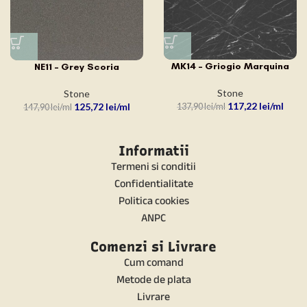
MK14 – Griogio Marquina
NE11 – Grey Scoria
Stone
Stone
117,22
lei
125,72
lei
137,90
lei
147,90
lei
Informatii
Termeni si conditii
Confidentialitate
Politica cookies
ANPC
Comenzi si Livrare
Cum comand
Metode de plata
Livrare