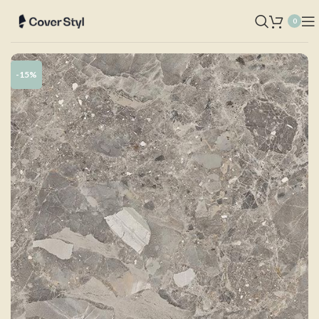
0
-15%