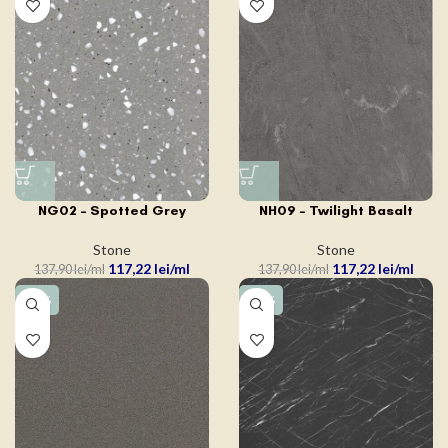
NG02 – Spotted Grey
NH09 – Twilight Basalt
Stone
Stone
117,22
lei
117,22
lei
137,90
lei
137,90
lei
-15%
-15%