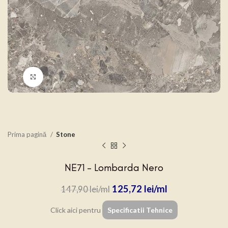
Click to enlarge
Prima pagină
Stone
NE71 – Lombarda Nero
125,72
lei
147,90
lei
Click aici pentru
Specificatii Tehnice