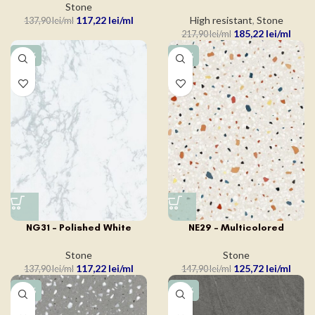
Stone
117,22
lei
High resistant
,
Stone
137,90
lei
185,22
lei
217,90
lei
-15%
-15%
NG31 – Polished White
NE29 – Multicolored
Stone
Stone
117,22
lei
125,72
lei
137,90
lei
147,90
lei
-15%
-15%