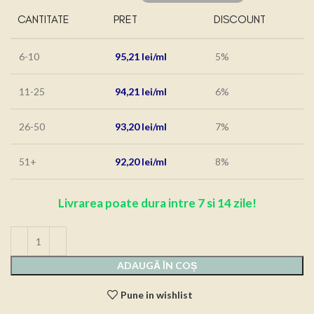
CANTITATE
PRET
DISCOUNT
6-10
95,21
lei
5%
11-25
94,21
lei
6%
26-50
93,20
lei
7%
51+
92,20
lei
8%
Livrarea poate dura intre 7 si 14 zile!
ADAUGĂ ÎN COȘ
Pune in wishlist