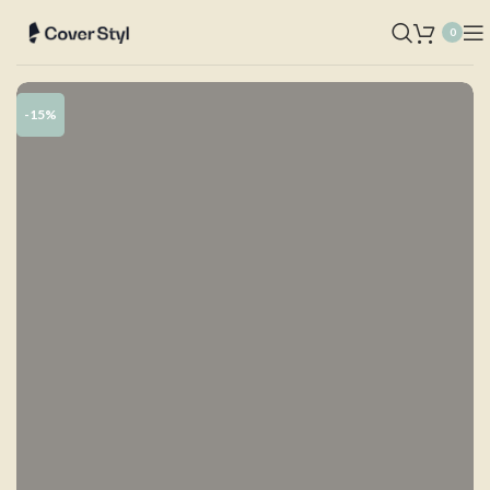
0
-15%