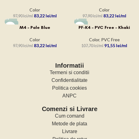
Color
Color
83,22
lei
83,22
lei
97,90
lei
97,90
lei
-15%
-15%
M4 – Pale Blue
PF-K4 – PVC Free – Khaki
Color
Color
,
PVC Free
83,22
lei
91,55
lei
97,90
lei
107,70
lei
Informatii
Termeni si conditii
Confidentialitate
Politica cookies
ANPC
Comenzi si Livrare
Cum comand
Metode de plata
Livrare