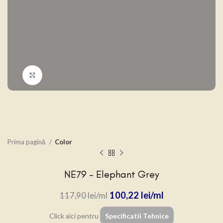
Click to enlarge
Prima pagină
Color
NE79 – Elephant Grey
100,22
lei
117,90
lei
Click aici pentru
Specificatii Tehnice