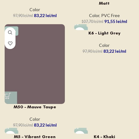
Matt
Color
83,22
lei
Color
,
PVC Free
97,90
lei
91,55
lei
107,70
lei
-15%
-15%
K6 – Light Grey
Color
83,22
lei
97,90
lei
M50 – Mauve Taupe
Color
83,22
lei
97,90
lei
-15%
-15%
M5 – Vibrant Green
K4 – Khaki