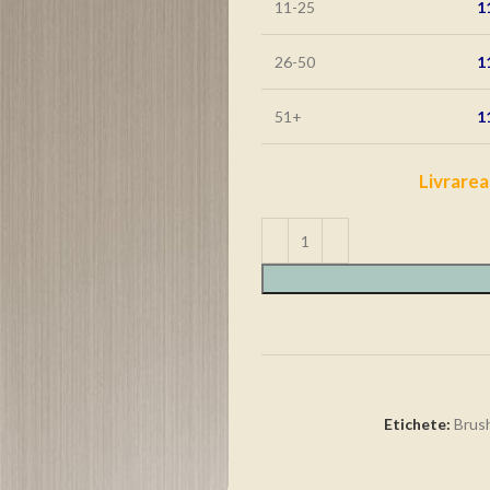
11-25
1
26-50
1
51+
1
Livrarea
Etichete:
Brus