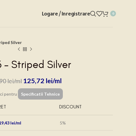
Logare / Inregistrare
0
riped Silver
 – Striped Silver
125,72
lei
,90
lei
ici pentru
Specificatii Tehnice
RET
DISCOUNT
19,43
lei
5%