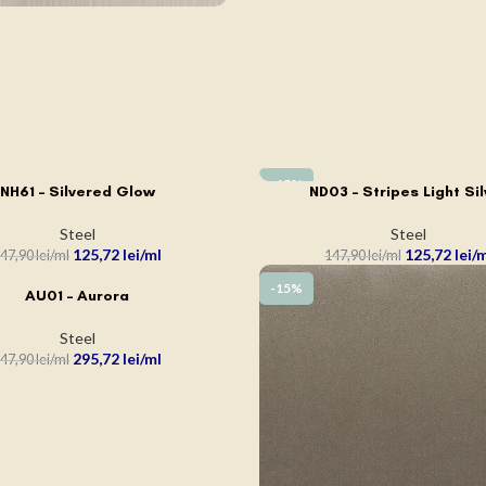
-15%
NH61 – Silvered Glow
ND03 – Stripes Light Sil
N COȘ
ADAUGĂ ÎN COȘ
Steel
Steel
125,72
lei
125,72
lei
47,90
lei
147,90
lei
-15%
AU01 – Aurora
N COȘ
Steel
295,72
lei
47,90
lei