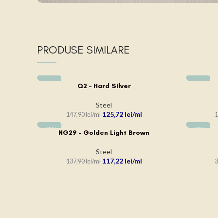
PRODUSE SIMILARE
-15%
-15%
Q2 – Hard Silver
ADAUGĂ ÎN COȘ
ADAUGĂ Î
Steel
125,72
lei
147,90
lei
1
-15%
-15%
NG29 – Golden Light Brown
ADAUGĂ ÎN COȘ
ADAUGĂ Î
Steel
117,22
lei
137,90
lei
3