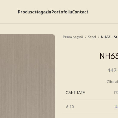
Produse
Magazin
Portofoliu
Contact
Prima pagină
Steel
NH63 – St
NH63
147
Click a
CANTITATE
P
6-10
1