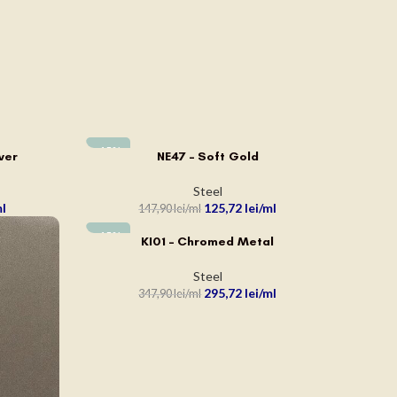
-15%
ver
NE47 – Soft Gold
ADAUGĂ ÎN COȘ
Steel
125,72
lei
147,90
lei
-15%
KI01 – Chromed Metal
ADAUGĂ ÎN COȘ
Steel
295,72
lei
347,90
lei