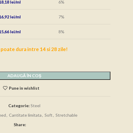
18,18
lei
6%
16,92
lei
7%
15,66
lei
8%
 poate dura intre 14 si 28 zile!
ADAUGĂ ÎN COȘ
Pune in wishlist
Categorie:
Steel
hed
,
Cantitate limitata
,
Soft
,
Stretchable
Share: