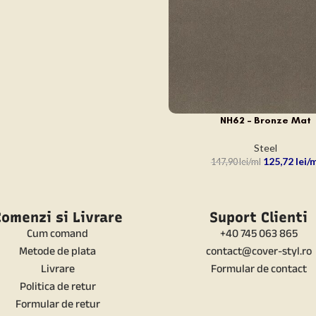
NH62 – Bronze Mat
ADAUGĂ ÎN COȘ
Steel
125,72
lei
147,90
lei
omenzi si Livrare
Suport Clienti
Cum comand
+40 745 063 865
Metode de plata
contact@cover-styl.ro
Livrare
Formular de contact
Politica de retur
Formular de retur