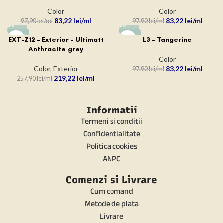
Color
Color
83,22
lei
83,22
lei
97,90
lei
97,90
lei
-15%
-15%
EXT-Z12 – Exterior – Ultimatt
L3 – Tangerine
Anthracite grey
Color
Color
,
Exterior
83,22
lei
97,90
lei
219,22
lei
257,90
lei
Informatii
Termeni si conditii
Confidentialitate
Politica cookies
ANPC
Comenzi si Livrare
Cum comand
Metode de plata
Livrare