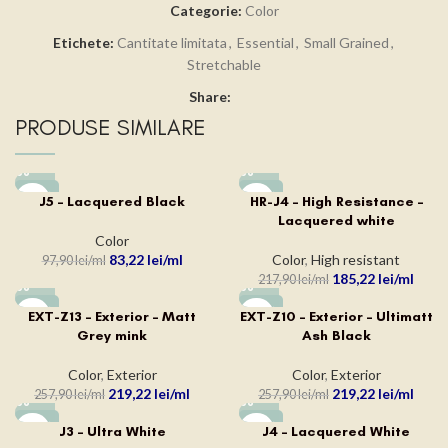
Categorie:
Color
Etichete:
Cantitate limitata
,
Essential
,
Small Grained
,
Stretchable
Share:
PRODUSE SIMILARE
-15%
-15%
J5 – Lacquered Black
HR-J4 – High Resistance –
Lacquered white
Color
83,22
lei
Color
,
High resistant
97,90
lei
185,22
lei
217,90
lei
-15%
-15%
EXT-Z13 – Exterior – Matt
EXT-Z10 – Exterior – Ultimatt
Grey mink
Ash Black
Color
,
Exterior
Color
,
Exterior
219,22
lei
219,22
lei
257,90
lei
257,90
lei
-15%
-15%
J3 – Ultra White
J4 – Lacquered White