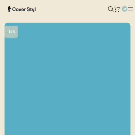
0
-15%