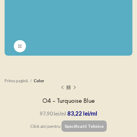
Click to enlarge
Prima pagină
Color
O4 – Turquoise Blue
83,22
lei
97,90
lei
Click aici pentru
Specificatii Tehnice