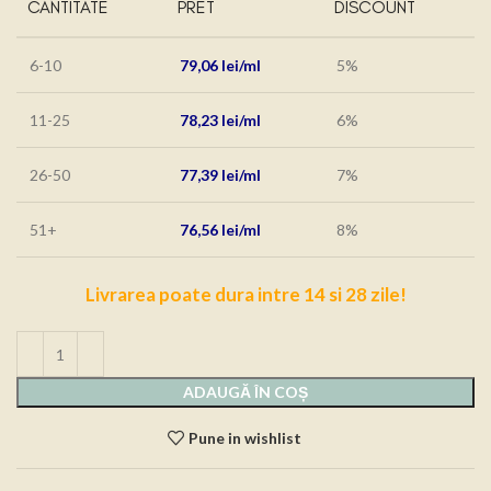
CANTITATE
PRET
DISCOUNT
6-10
79,06
lei
5%
11-25
78,23
lei
6%
26-50
77,39
lei
7%
51+
76,56
lei
8%
Livrarea poate dura intre 14 si 28 zile!
ADAUGĂ ÎN COȘ
Pune in wishlist