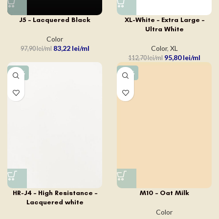
J5 – Lacquered Black
XL-White – Extra Large –
Ultra White
Color
83,22
lei
Color
,
XL
97,90
lei
95,80
lei
112,70
lei
-15%
-15%
HR-J4 – High Resistance –
M10 – Oat Milk
Lacquered white
Color