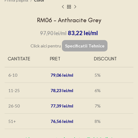
Prima pagină
Color
RM06 – Anthracite Grey
83,22
lei
97,90
lei
Click aici pentru
Specificatii Tehnice
CANTITATE
PRET
DISCOUNT
6-10
79,06
lei
5%
11-25
78,23
lei
6%
26-50
77,39
lei
7%
51+
76,56
lei
8%