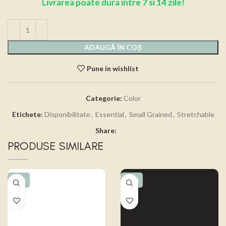
Livrarea poate dura intre 7 si 14 zile!
ADAUGĂ ÎN COȘ
Pune in wishlist
Categorie:
Color
Etichete:
Disponibilitate
,
Essential
,
Small Grained
,
Stretchable
Share:
PRODUSE SIMILARE
-15%
-15%