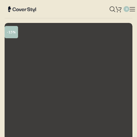
0
-15%