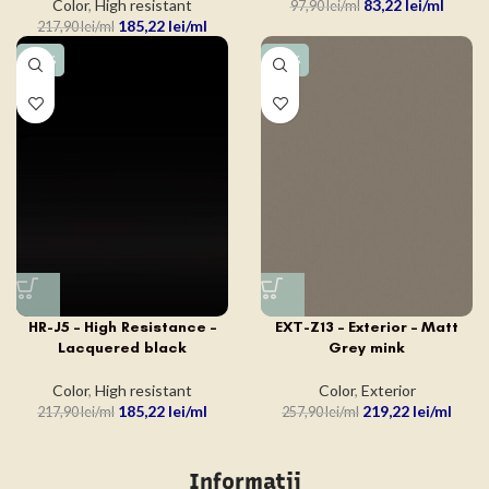
Color
,
High resistant
83,22
lei
97,90
lei
185,22
lei
217,90
lei
-15%
-15%
HR-J5 – High Resistance –
EXT-Z13 – Exterior – Matt
Lacquered black
Grey mink
Color
,
High resistant
Color
,
Exterior
185,22
lei
219,22
lei
217,90
lei
257,90
lei
Informatii