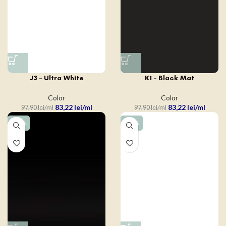
J3 – Ultra White
K1 – Black Mat
Color
Color
83,22
lei
83,22
lei
97,90
lei
97,90
lei
-15%
-15%