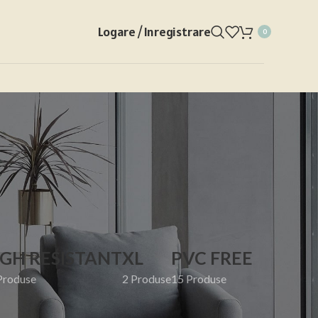
Logare / Inregistrare
0
IGH RESISTANT
XL
PVC FREE
Produse
2 Produse
15 Produse