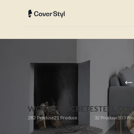
WOOD
CONCRETE
STEEL
COL
282 Produse
21 Produse
32 Produse
103 Pro