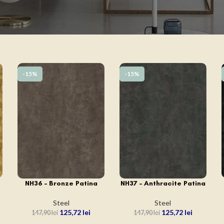
-15%
-15%
NH36 – Bronze Patina
NH37 – Anthracite Patina
ADAUGĂ ÎN COȘ
ADAUGĂ ÎN COȘ
Steel
Steel
125,72
lei
125,72
lei
147,90
lei
147,90
lei