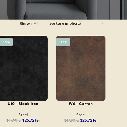
Show
All
-15%
-15%
U10 – Black Iron
W6 – Corten
ADAUGĂ ÎN COȘ
ADAUGĂ ÎN COȘ
Steel
Steel
125,72
lei
125,72
lei
147,90
lei
147,90
lei