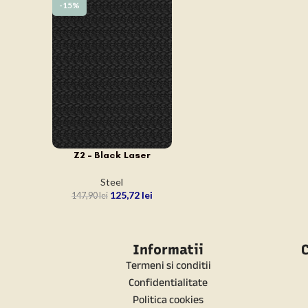
-15%
Z2 – Black Laser
ADAUGĂ ÎN COȘ
Steel
125,72
lei
147,90
lei
Informatii
C
Termeni si conditii
Confidentialitate
Politica cookies