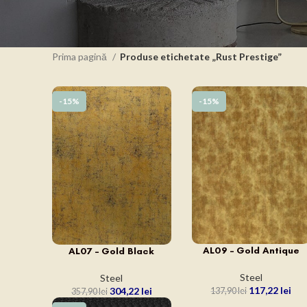
Prima pagină
Produse etichetate „Rust Prestige”
-15%
-15%
AL09 – Gold Antique
AL07 – Gold Black
ADAUGĂ ÎN COȘ
ADAUGĂ ÎN COȘ
Steel
Steel
117,22
lei
304,22
lei
137,90
lei
357,90
lei