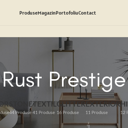
Produse
Magazin
Portofoliu
Contact
Rust Prestige
OR
STONE
TEXTIL
GLITTER
EXTERIOR
H
duse
44 Produse
41 Produse
16 Produse
11 Produse
12 