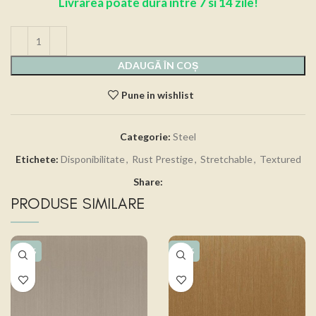
Livrarea poate dura intre 7 si 14 zile!
ADAUGĂ ÎN COȘ
Pune in wishlist
Categorie:
Steel
Etichete:
Disponibilitate
,
Rust Prestige
,
Stretchable
,
Textured
Share:
PRODUSE SIMILARE
-15%
-15%