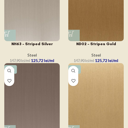
NH63 – Striped Silver
ND02 – Stripes Gold
Steel
Steel
125,72
lei
125,72
lei
147,90
lei
147,90
lei
-15%
-15%