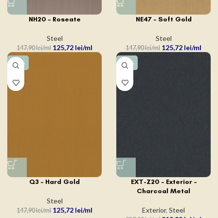
NH20 – Roseate
NE47 – Soft Gold
Steel
Steel
125,72
lei
125,72
lei
147,90
lei
147,90
lei
-15%
-15%
Q3 – Hard Gold
EXT-Z20 – Exterior –
Charcoal Metal
Steel
125,72
lei
Exterior
,
Steel
147,90
lei