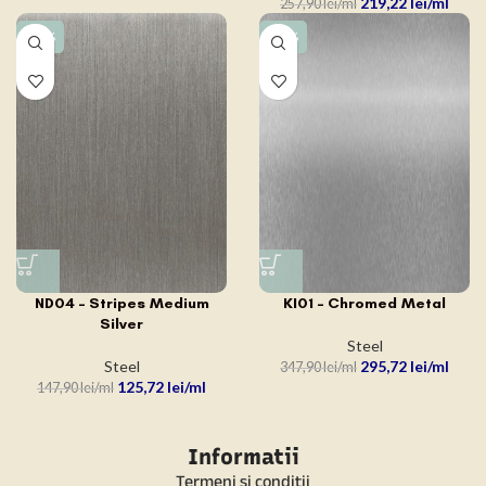
219,22
lei
257,90
lei
-15%
-15%
ND04 – Stripes Medium
KI01 – Chromed Metal
Silver
Steel
Steel
295,72
lei
347,90
lei
125,72
lei
147,90
lei
Informatii
Termeni si conditii