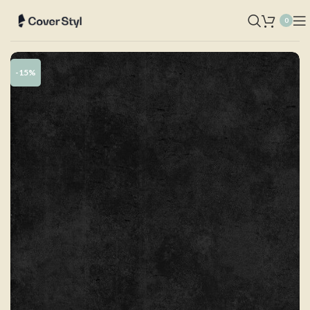
0
-15%