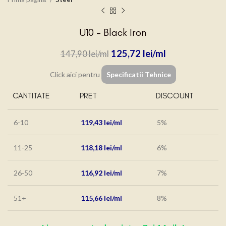
U10 – Black Iron
125,72
lei
147,90
lei
Click aici pentru
Specificatii Tehnice
CANTITATE
PRET
DISCOUNT
6-10
119,43
lei
5%
11-25
118,18
lei
6%
26-50
116,92
lei
7%
51+
115,66
lei
8%