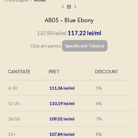
Prima pagină
Wood
AB05 – Blue Ebony
117,22
lei
137,90
lei
Click aici pentru
Specificatii Tehnice
CANTITATE
PRET
DISCOUNT
6-10
111,36
lei
5%
11-25
110,19
lei
6%
26-50
109,01
lei
7%
51+
107,84
lei
8%