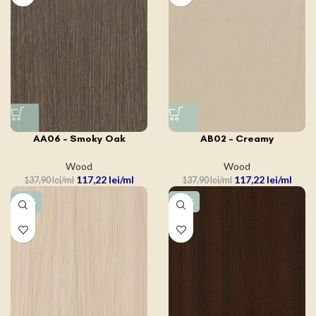
AA06 – Smoky Oak
AB02 – Creamy
Wood
Wood
117,22
lei
117,22
lei
137,90
lei
137,90
lei
-15%
-15%