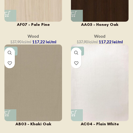
AF07 – Pale Pine
AA05 – Honey Oak
Wood
Wood
117,22
lei
117,22
lei
137,90
lei
137,90
lei
-15%
-15%
AB03 – Khaki Oak
AC04 – Plain White