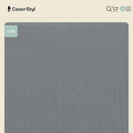
0
-15%