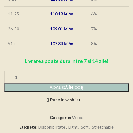
11-25
110,19
lei
6%
26-50
109,01
lei
7%
51+
107,84
lei
8%
Livrarea poate dura intre 7 si 14 zile!
ADAUGĂ ÎN COȘ
Pune in wishlist
Categorie:
Wood
Etichete:
Disponibilitate
,
Light
,
Soft
,
Stretchable