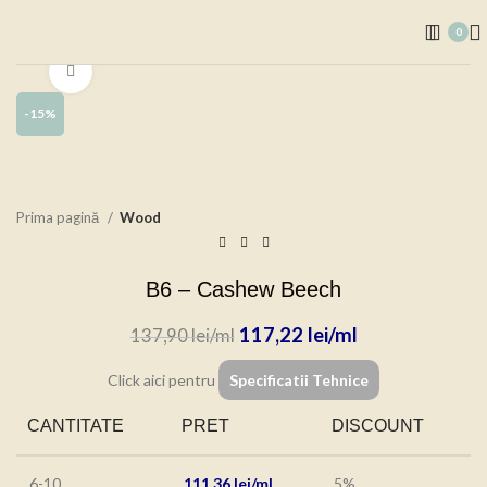
0
Click to enlarge
-15%
Prima pagină
Wood
B6 – Cashew Beech
117,22
lei
137,90
lei
Click aici pentru
Specificatii Tehnice
CANTITATE
PRET
DISCOUNT
6-10
111,36
lei
5%