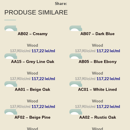
Share:
PRODUSE SIMILARE
-15%
-15%
AB02 – Creamy
AB07 – Dark Blue
Wood
Wood
117,22
lei
117,22
lei
137,90
lei
137,90
lei
-15%
-15%
AA15 – Grey Line Oak
AB05 – Blue Ebony
Wood
Wood
117,22
lei
117,22
lei
137,90
lei
137,90
lei
-15%
-15%
AA01 – Beige Oak
AC01 – White Lined
Wood
Wood
117,22
lei
117,22
lei
137,90
lei
137,90
lei
-15%
-15%
AF02 – Beige Pine
AA02 – Rustic Oak
Wood
Wood