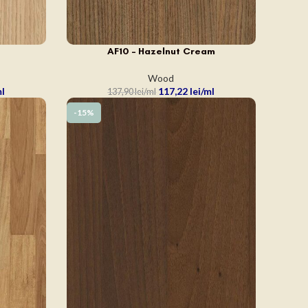
AF10 – Hazelnut Cream
ADAUGĂ ÎN COȘ
Wood
117,22
lei
137,90
lei
-15%