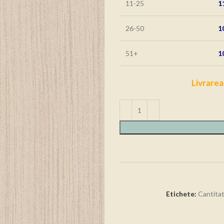
11-25
1
26-50
1
51+
1
Livrarea
Etichete:
Cantitat