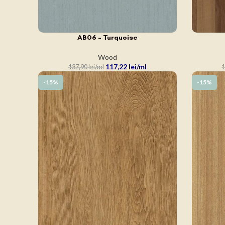
AB06 – Turquoise
ADAUGĂ ÎN COȘ
ADAUGĂ Î
Wood
117,22
lei
137,90
lei
1
-15%
-15%