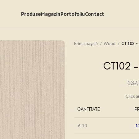
Produse
Magazin
Portofoliu
Contact
Prima pagină
Wood
CT102 – 
CT102 –
137
Click a
CANTITATE
P
6-10
1