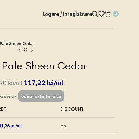
Logare / Inregistrare
0
Pale Sheen Cedar
 Pale Sheen Cedar
117,22
lei
,90
lei
ici pentru
Specificatii Tehnice
RET
DISCOUNT
11,36
lei
5%