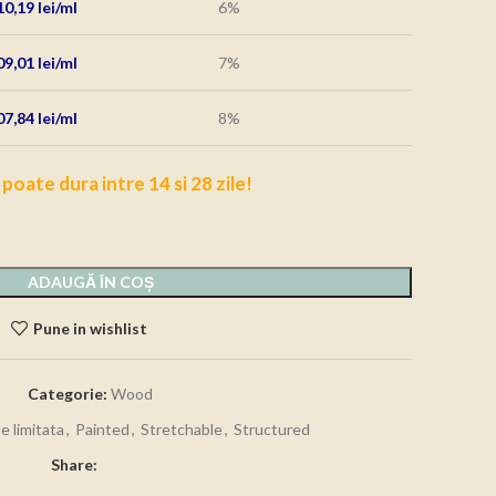
10,19
lei
6%
09,01
lei
7%
07,84
lei
8%
 poate dura intre 14 si 28 zile!
ADAUGĂ ÎN COȘ
Pune in wishlist
Categorie:
Wood
e limitata
,
Painted
,
Stretchable
,
Structured
Share: