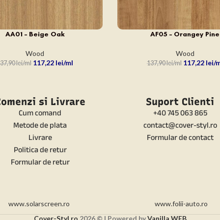
AA01 – Beige Oak
AF05 – Orangey Pine
N COȘ
ADAUGĂ ÎN COȘ
Wood
Wood
117,22
lei
117,22
lei
37,90
lei
137,90
lei
omenzi si Livrare
Suport Clienti
Cum comand
+40 745 063 865
Metode de plata
contact@cover-styl.ro
Livrare
Formular de contact
Politica de retur
Formular de retur
www.solarscreen.ro
www.folii-auto.ro
Cover-Styl.ro
2026 © | Powered by
Vanilla WEB