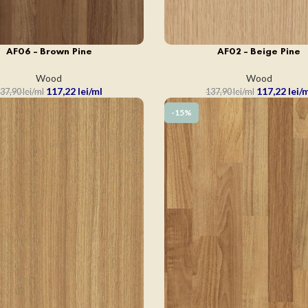
AF06 – Brown Pine
AF02 – Beige Pine
N COȘ
ADAUGĂ ÎN COȘ
Wood
Wood
117,22
lei
117,22
lei
37,90
lei
137,90
lei
-15%