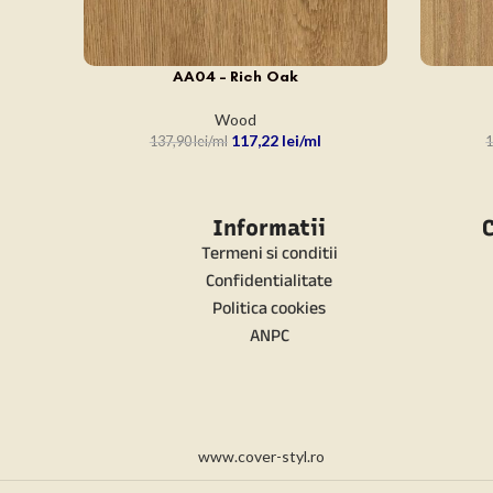
AA04 – Rich Oak
ADAUGĂ ÎN COȘ
ADAUGĂ Î
Wood
117,22
lei
137,90
lei
1
Informatii
C
Termeni si conditii
Confidentialitate
Politica cookies
ANPC
www.cover-styl.ro