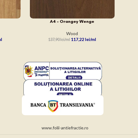
A4 – Orangey Wenge
ADAUGĂ ÎN COȘ
Wood
117,22
lei
137,90
lei
www.folii-antiefractie.ro