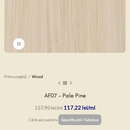
Click to enlarge
Prima pagină
Wood
AF07 – Pale Pine
117,22
lei
137,90
lei
Click aici pentru
Specificatii Tehnice