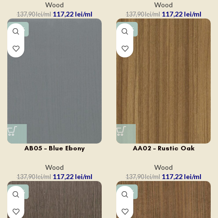
Wood
Wood
117,22
lei
117,22
lei
137,90
lei
137,90
lei
-15%
-15%
AB05 – Blue Ebony
AA02 – Rustic Oak
Wood
Wood
117,22
lei
117,22
lei
137,90
lei
137,90
lei
-15%
-15%