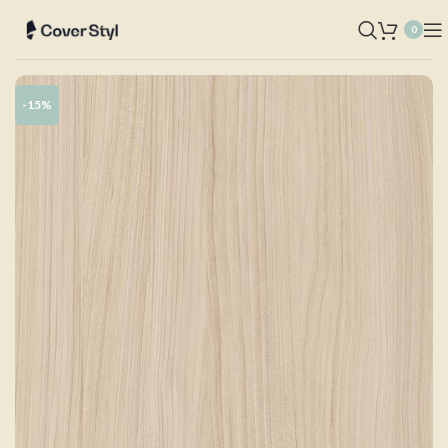
0
-15%