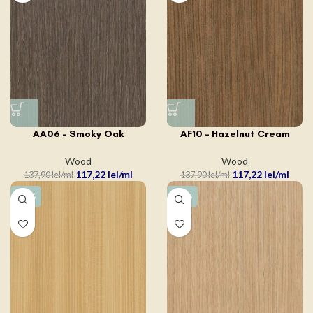
AA06 – Smoky Oak
AF10 – Hazelnut Cream
Wood
Wood
117,22
lei
117,22
lei
137,90
lei
137,90
lei
-15%
-15%