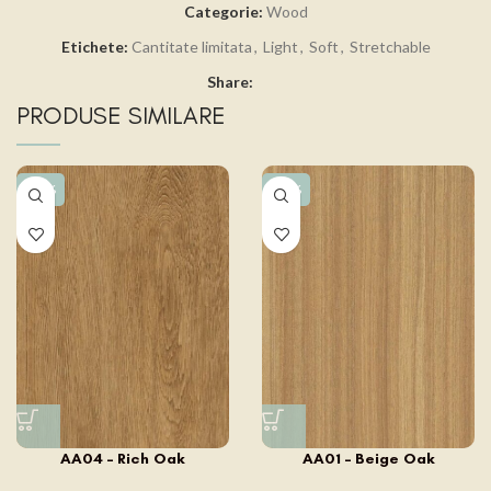
Categorie:
Wood
Etichete:
Cantitate limitata
,
Light
,
Soft
,
Stretchable
Share:
PRODUSE SIMILARE
-15%
-15%
AA04 – Rich Oak
AA01 – Beige Oak