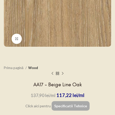
Click to enlarge
Prima pagină
Wood
AA17 – Beige Line Oak
117,22
lei
137,90
lei
Click aici pentru
Specificatii Tehnice