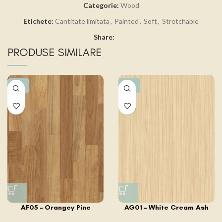
Categorie:
Wood
Etichete:
Cantitate limitata
,
Painted
,
Soft
,
Stretchable
Share:
PRODUSE SIMILARE
-15%
-15%
AF05 – Orangey Pine
AG01 – White Cream Ash