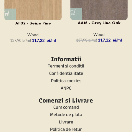
AA15 – Grey Line Oak
AF02 – Beige Pine
Wood
Wood
117,22
lei
117,22
lei
137,90
lei
137,90
lei
Informatii
Termeni si conditii
Confidentialitate
Politica cookies
ANPC
Comenzi si Livrare
Cum comand
Metode de plata
Livrare
Politica de retur