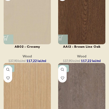
AB02 – Creamy
AA12 – Brown Line Oak
Wood
Wood
117,22
lei
117,22
lei
137,90
lei
137,90
lei
-15%
-15%