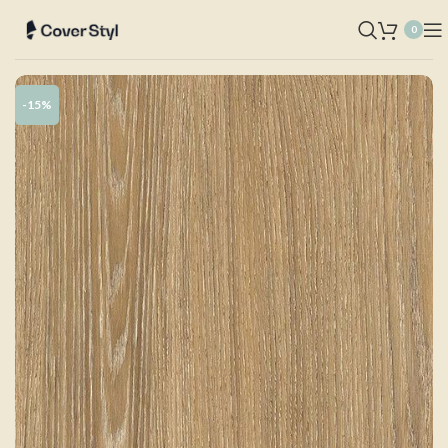
0
-15%