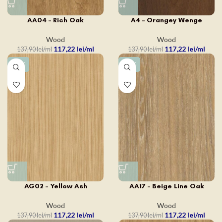
AA04 – Rich Oak
A4 – Orangey Wenge
Wood
Wood
117,22
lei
117,22
lei
137,90
lei
137,90
lei
-15%
-15%
AG02 – Yellow Ash
AA17 – Beige Line Oak
Wood
Wood
117,22
lei
117,22
lei
137,90
lei
137,90
lei