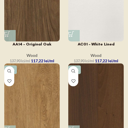
AA14 – Original Oak
AC01 – White Lined
Wood
Wood
117,22
lei
117,22
lei
137,90
lei
137,90
lei
-15%
-15%