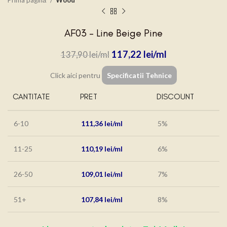
Prima pagină
Wood
AF03 – Line Beige Pine
117,22
lei
137,90
lei
Click aici pentru
Specificatii Tehnice
CANTITATE
PRET
DISCOUNT
6-10
111,36
lei
5%
11-25
110,19
lei
6%
26-50
109,01
lei
7%
51+
107,84
lei
8%