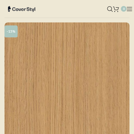
0
-15%