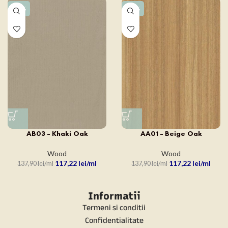
-15%
-15%
AB03 – Khaki Oak
AA01 – Beige Oak
Wood
Wood
117,22
lei
117,22
lei
137,90
lei
137,90
lei
Informatii
Termeni si conditii
Confidentialitate