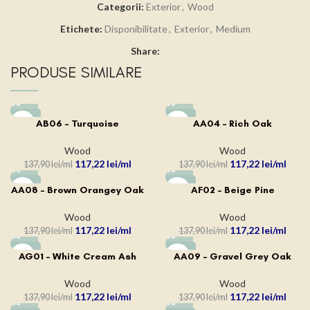
Categorii:
Exterior
,
Wood
Etichete:
Disponibilitate
,
Exterior
,
Medium
Share:
PRODUSE SIMILARE
-15%
-15%
AB06 – Turquoise
AA04 – Rich Oak
Wood
Wood
117,22
lei
117,22
lei
137,90
lei
137,90
lei
-15%
-15%
AA08 – Brown Orangey Oak
AF02 – Beige Pine
Wood
Wood
117,22
lei
117,22
lei
137,90
lei
137,90
lei
-15%
-15%
AG01 – White Cream Ash
AA09 – Gravel Grey Oak
Wood
Wood
117,22
lei
117,22
lei
137,90
lei
137,90
lei