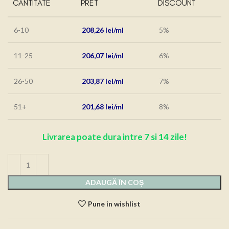
CANTITATE
PRET
DISCOUNT
6-10
208,26
lei
5%
11-25
206,07
lei
6%
26-50
203,87
lei
7%
51+
201,68
lei
8%
Livrarea poate dura intre 7 si 14 zile!
ADAUGĂ ÎN COȘ
Pune in wishlist