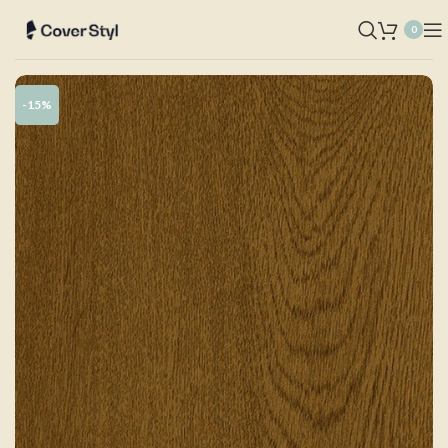
0
-15%