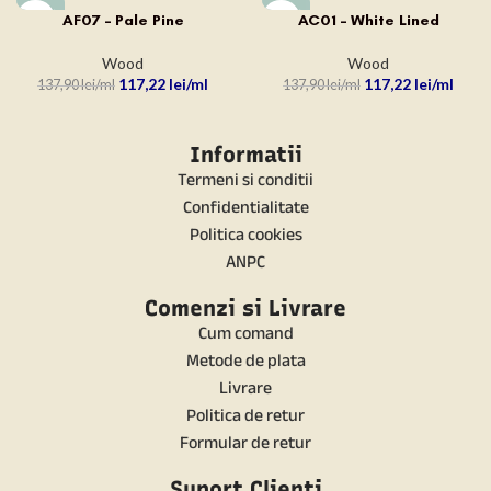
-15%
-15%
AF07 – Pale Pine
AC01 – White Lined
Wood
Wood
117,22
lei
117,22
lei
137,90
lei
137,90
lei
Informatii
Termeni si conditii
Confidentialitate
Politica cookies
ANPC
Comenzi si Livrare
Cum comand
Metode de plata
Livrare
Politica de retur
Formular de retur
Suport Clienti