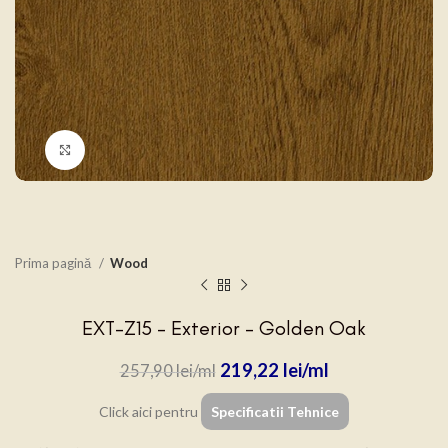
Click to enlarge
Prima pagină
Wood
EXT-Z15 – Exterior – Golden Oak
219,22
lei
257,90
lei
Click aici pentru
Specificatii Tehnice