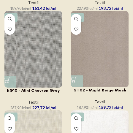
Textil
Textil
161,42
lei
193,72
lei
189,90
lei
227,90
lei
-15%
-15%
ST02 – Might Beige Mesh
NG10 – Mini Chevron Grey
Textil
Textil
159,72
lei
227,72
lei
187,90
lei
267,90
lei
-15%
-15%