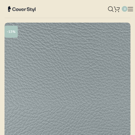
0
-15%