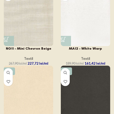
NG11 – Mini Chevron Beige
MA12 – White Warp
Textil
Textil
227,72
lei
161,42
lei
267,90
lei
189,90
lei
-15%
-15%