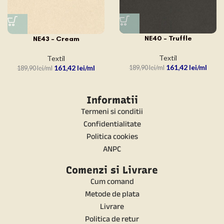
NE40 – Truffle
NE43 – Cream
Textil
Textil
161,42
lei
161,42
lei
189,90
lei
189,90
lei
Informatii
Termeni si conditii
Confidentialitate
Politica cookies
ANPC
Comenzi si Livrare
Cum comand
Metode de plata
Livrare
Politica de retur