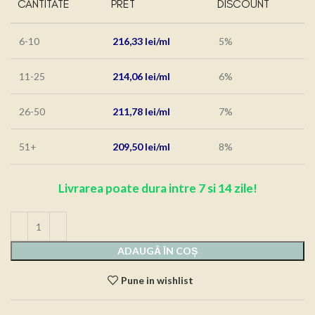
CANTITATE
PRET
DISCOUNT
6-10
216,33
lei
5%
11-25
214,06
lei
6%
26-50
211,78
lei
7%
51+
209,50
lei
8%
Livrarea poate dura intre 7 si 14 zile!
ADAUGĂ ÎN COȘ
Pune in wishlist