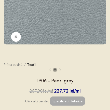
Click to enlarge
Prima pagină
Textil
LP06 – Pearl grey
227,72
lei
267,90
lei
Click aici pentru
Specificatii Tehnice