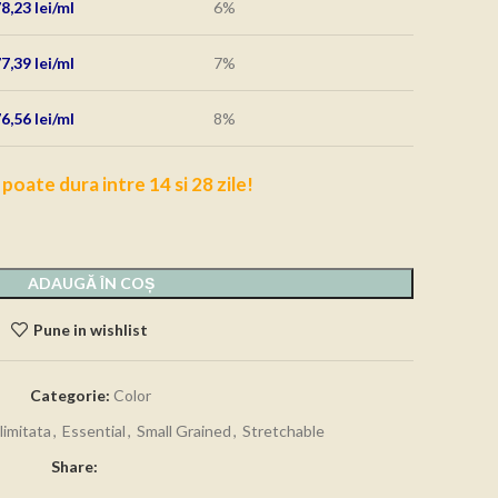
78,23
lei
6%
77,39
lei
7%
76,56
lei
8%
 poate dura intre 14 si 28 zile!
ADAUGĂ ÎN COȘ
Pune in wishlist
Categorie:
Color
limitata
,
Essential
,
Small Grained
,
Stretchable
Share: