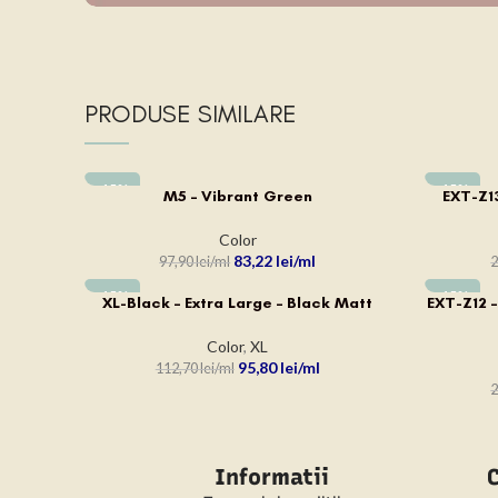
PRODUSE SIMILARE
-15%
-15%
M5 – Vibrant Green
EXT-Z13
ADAUGĂ ÎN COȘ
ADAUGĂ Î
Color
83,22
lei
97,90
lei
2
-15%
-15%
XL-Black – Extra Large – Black Matt
EXT-Z12 –
ADAUGĂ ÎN COȘ
ADAUGĂ Î
Color
,
XL
95,80
lei
112,70
lei
2
Informatii
C