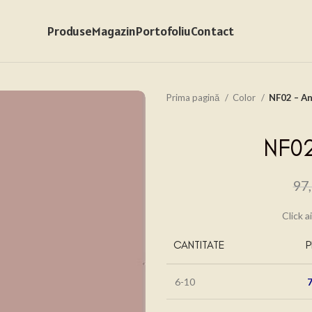
Produse
Magazin
Portofoliu
Contact
Prima pagină
Color
NF02 – A
NF02
97
Click a
CANTITATE
P
6-10