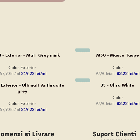
-15%
 – Exterior – Matt Grey mink
M50 – Mauve Taupe
N COȘ
ADAUGĂ ÎN COȘ
Color
,
Exterior
Color
219,22
lei
83,22
lei
57,90
lei
97,90
lei
-15%
 Exterior – Ultimatt Anthracite
J3 – Ultra White
N COȘ
ADAUGĂ ÎN COȘ
grey
Color
Color
,
Exterior
83,22
lei
97,90
lei
219,22
lei
57,90
lei
omenzi si Livrare
Suport Clienti