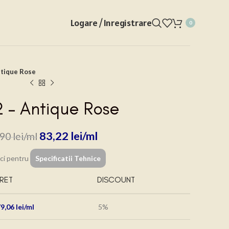
Logare / Inregistrare
0
ntique Rose
 – Antique Rose
83,22
lei
,90
lei
ici pentru
Specificatii Tehnice
RET
DISCOUNT
79,06
lei
5%