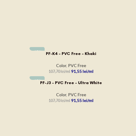
-15%
PF-K4 – PVC Free – Khaki
ADAUGĂ ÎN COȘ
Color
,
PVC Free
91,55
lei
107,70
lei
-15%
PF-J3 – PVC Free – Ultra White
ADAUGĂ ÎN COȘ
Color
,
PVC Free
91,55
lei
107,70
lei