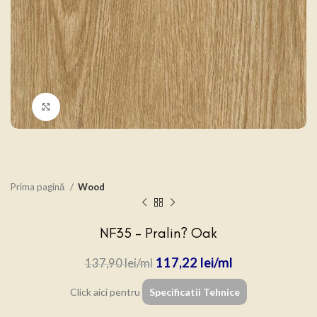
Click to enlarge
Prima pagină
Wood
NF35 – Pralin? Oak
117,22
lei
137,90
lei
Click aici pentru
Specificatii Tehnice