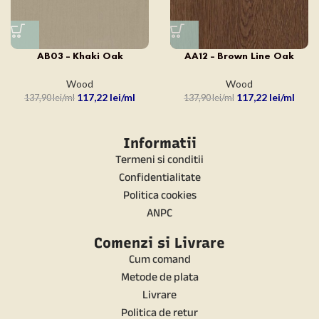
AB03 – Khaki Oak
AA12 – Brown Line Oak
Wood
Wood
117,22
lei
117,22
lei
137,90
lei
137,90
lei
Informatii
Termeni si conditii
Confidentialitate
Politica cookies
ANPC
Comenzi si Livrare
Cum comand
Metode de plata
Livrare
Politica de retur