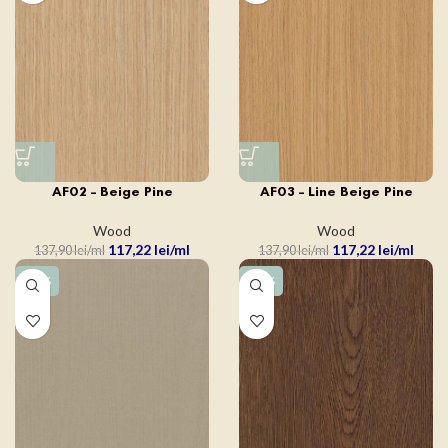
AF02 – Beige Pine
AF03 – Line Beige Pine
Wood
Wood
117,22
lei
117,22
lei
137,90
lei
137,90
lei
-15%
-15%