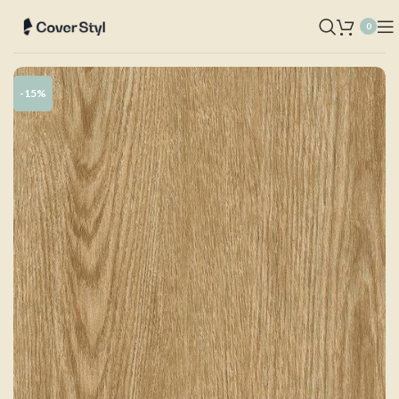
0
-15%