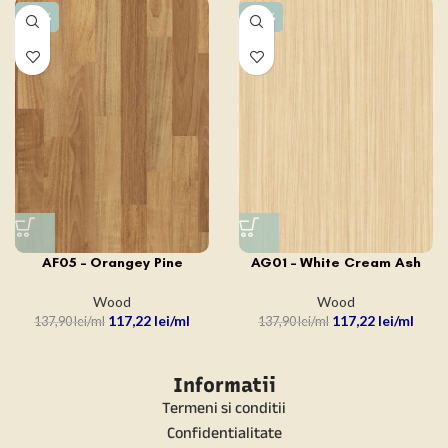
-15%
-15%
AF05 – Orangey Pine
AG01 – White Cream Ash
Wood
Wood
117,22
lei
117,22
lei
137,90
lei
137,90
lei
Informatii
Termeni si conditii
Confidentialitate