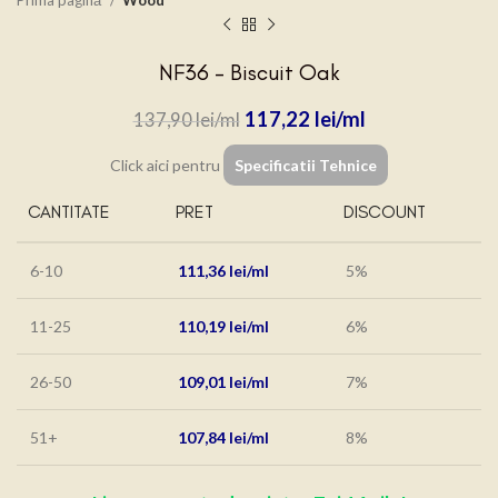
Prima pagină
Wood
NF36 – Biscuit Oak
117,22
lei
137,90
lei
Click aici pentru
Specificatii Tehnice
CANTITATE
PRET
DISCOUNT
6-10
111,36
lei
5%
11-25
110,19
lei
6%
26-50
109,01
lei
7%
51+
107,84
lei
8%