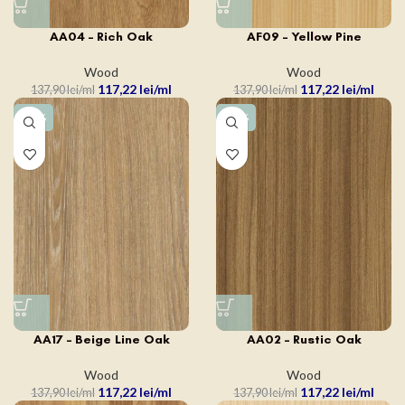
AA04 – Rich Oak
AF09 – Yellow Pine
Wood
Wood
117,22
lei
117,22
lei
137,90
lei
137,90
lei
-15%
-15%
AA17 – Beige Line Oak
AA02 – Rustic Oak
Wood
Wood
117,22
lei
117,22
lei
137,90
lei
137,90
lei