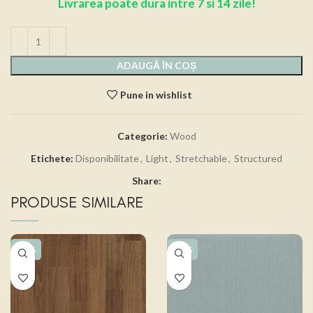
Livrarea poate dura intre 7 si 14 zile!
ADAUGĂ ÎN COȘ
Pune in wishlist
Categorie:
Wood
Etichete:
Disponibilitate
,
Light
,
Stretchable
,
Structured
Share:
PRODUSE SIMILARE
-15%
-15%