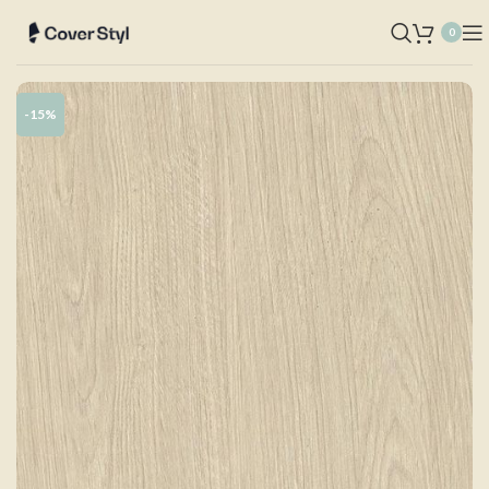
0
-15%