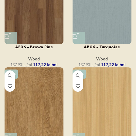
AF06 – Brown Pine
AB06 – Turquoise
Wood
Wood
117,22
lei
117,22
lei
137,90
lei
137,90
lei
-15%
-15%