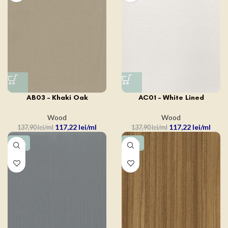
AB03 – Khaki Oak
AC01 – White Lined
Wood
Wood
117,22
lei
117,22
lei
137,90
lei
137,90
lei
-15%
-15%