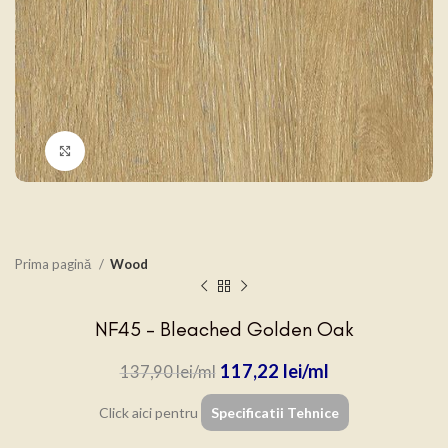
Click to enlarge
Prima pagină
Wood
NF45 – Bleached Golden Oak
117,22
lei
137,90
lei
Click aici pentru
Specificatii Tehnice