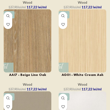
Wood
Wood
117,22
lei
117,22
lei
137,90
lei
137,90
lei
-15%
-15%
AA17 – Beige Line Oak
AG01 – White Cream Ash
Wood
Wood
117,22
lei
117,22
lei
137,90
lei
137,90
lei
-15%
-15%