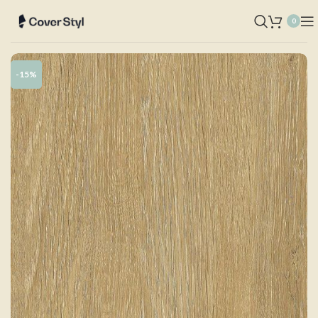
0
-15%