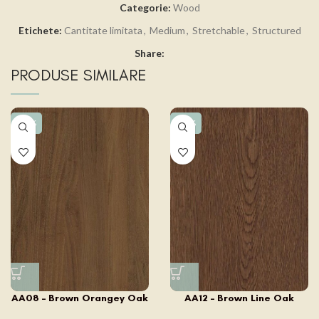
Categorie:
Wood
Etichete:
Cantitate limitata
,
Medium
,
Stretchable
,
Structured
Share:
PRODUSE SIMILARE
-15%
-15%
AA08 – Brown Orangey Oak
AA12 – Brown Line Oak