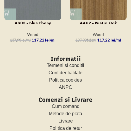
AB05 – Blue Ebony
AA02 – Rustic Oak
Wood
Wood
117,22
lei
117,22
lei
137,90
lei
137,90
lei
Informatii
Termeni si conditii
Confidentialitate
Politica cookies
ANPC
Comenzi si Livrare
Cum comand
Metode de plata
Livrare
Politica de retur