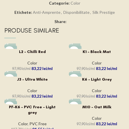
Categorie:
Color
Etichete:
Anti-Amprente
,
Disponibilitate
,
Silk Prestige
Share:
PRODUSE SIMILARE
-15%
-15%
L2 – Chilli Red
K1 – Black Mat
Color
Color
83,22
lei
83,22
lei
97,90
lei
97,90
lei
-15%
-15%
J3 – Ultra White
K6 – Light Grey
Color
Color
83,22
lei
83,22
lei
97,90
lei
97,90
lei
-15%
-15%
PF-K6 – PVC Free – Light
M10 – Oat Milk
grey
Color
Color
,
PVC Free
83,22
lei
97,90
lei