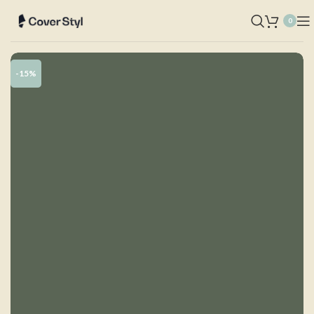
0
-15%