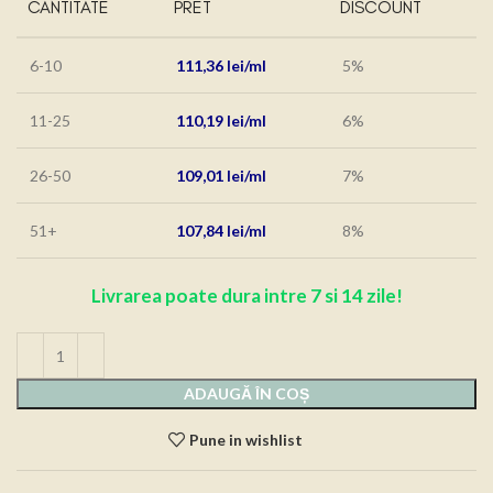
CANTITATE
PRET
DISCOUNT
6-10
111,36
lei
5%
11-25
110,19
lei
6%
26-50
109,01
lei
7%
51+
107,84
lei
8%
Livrarea poate dura intre 7 si 14 zile!
ADAUGĂ ÎN COȘ
Pune in wishlist