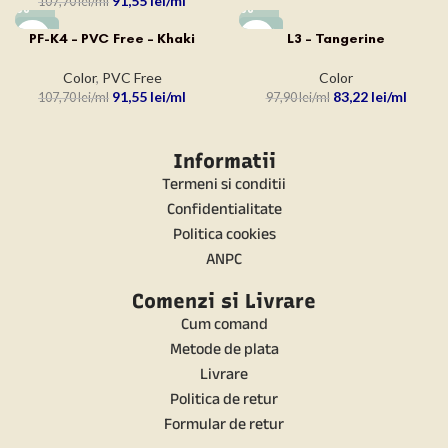
91,55
lei
107,70
lei
-15%
-15%
PF-K4 – PVC Free – Khaki
L3 – Tangerine
Color
,
PVC Free
Color
91,55
lei
83,22
lei
107,70
lei
97,90
lei
Informatii
Termeni si conditii
Confidentialitate
Politica cookies
ANPC
Comenzi si Livrare
Cum comand
Metode de plata
Livrare
Politica de retur
Formular de retur