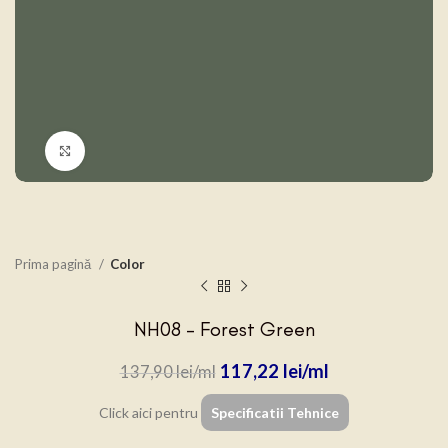
Click to enlarge
Prima pagină
Color
NH08 – Forest Green
117,22
lei
137,90
lei
Click aici pentru
Specificatii Tehnice