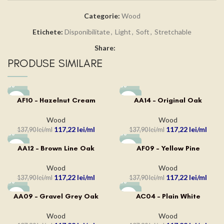
Categorie:
Wood
Etichete:
Disponibilitate
,
Light
,
Soft
,
Stretchable
Share:
PRODUSE SIMILARE
-15%
-15%
AF10 – Hazelnut Cream
AA14 – Original Oak
Wood
Wood
117,22
lei
117,22
lei
137,90
lei
137,90
lei
-15%
-15%
AA12 – Brown Line Oak
AF09 – Yellow Pine
Wood
Wood
117,22
lei
117,22
lei
137,90
lei
137,90
lei
-15%
-15%
AA09 – Gravel Grey Oak
AC04 – Plain White
Wood
Wood