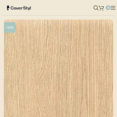
0
-15%