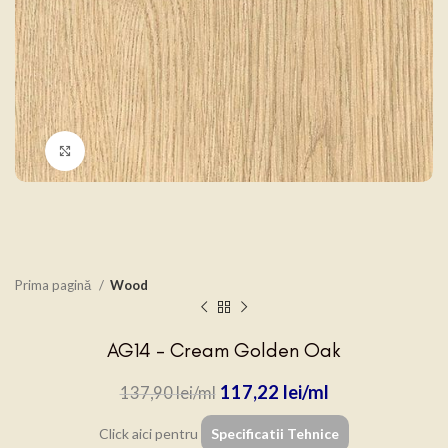
Click to enlarge
Prima pagină
Wood
AG14 – Cream Golden Oak
117,22
lei
137,90
lei
Click aici pentru
Specificatii Tehnice