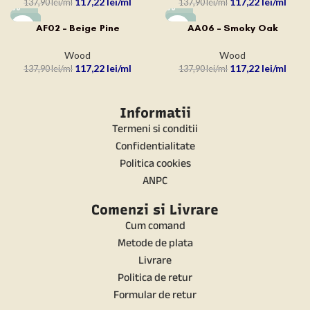
117,22
lei
117,22
lei
137,90
lei
137,90
lei
-15%
-15%
AF02 – Beige Pine
AA06 – Smoky Oak
Wood
Wood
117,22
lei
117,22
lei
137,90
lei
137,90
lei
Informatii
Termeni si conditii
Confidentialitate
Politica cookies
ANPC
Comenzi si Livrare
Cum comand
Metode de plata
Livrare
Politica de retur
Formular de retur