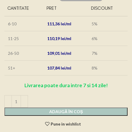
CANTITATE
PRET
DISCOUNT
6-10
111,36
lei
5%
11-25
110,19
lei
6%
26-50
109,01
lei
7%
51+
107,84
lei
8%
Livrarea poate dura intre 7 si 14 zile!
ADAUGĂ ÎN COȘ
Pune in wishlist