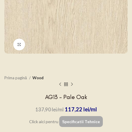
Click to enlarge
Prima pagină
Wood
AG13 – Pale Oak
117,22
lei
137,90
lei
Click aici pentru
Specificatii Tehnice