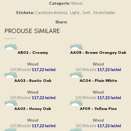
Categorie:
Wood
Etichete:
Cantitate limitata
,
Light
,
Soft
,
Stretchable
Share:
PRODUSE SIMILARE
-15%
-15%
AB02 – Creamy
AA08 – Brown Orangey Oak
Wood
Wood
117,22
lei
117,22
lei
137,90
lei
137,90
lei
-15%
-15%
AA02 – Rustic Oak
AC04 – Plain White
Wood
Wood
117,22
lei
117,22
lei
137,90
lei
137,90
lei
-15%
-15%
AA05 – Honey Oak
AF09 – Yellow Pine
Wood
Wood
117,22
lei
117,22
lei
137,90
lei
137,90
lei