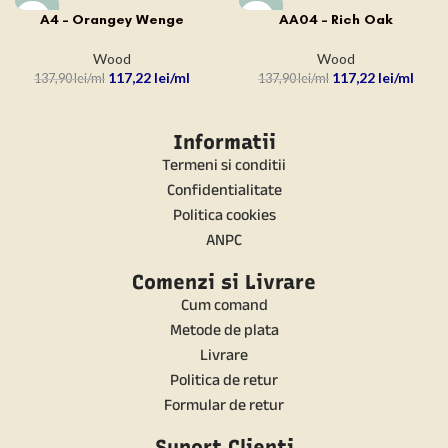
-15%
-15%
A4 – Orangey Wenge
AA04 – Rich Oak
Wood
Wood
117,22
lei
117,22
lei
137,90
lei
137,90
lei
Informatii
Termeni si conditii
Confidentialitate
Politica cookies
ANPC
Comenzi si Livrare
Cum comand
Metode de plata
Livrare
Politica de retur
Formular de retur
Suport Clienti