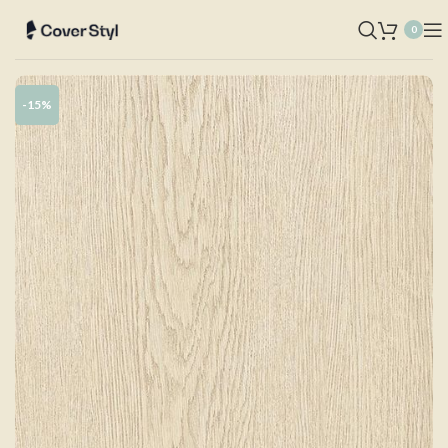
0
-15%