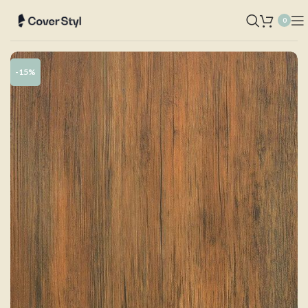
0
-15%