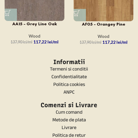
AA15 – Grey Line Oak
AF05 – Orangey Pine
Wood
Wood
117,22
lei
117,22
lei
137,90
lei
137,90
lei
Informatii
Termeni si conditii
Confidentialitate
Politica cookies
ANPC
Comenzi si Livrare
Cum comand
Metode de plata
Livrare
Politica de retur