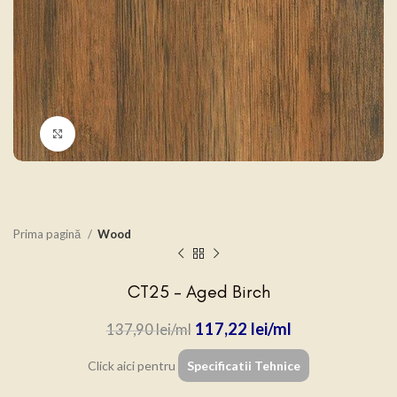
Click to enlarge
Prima pagină
Wood
CT25 – Aged Birch
117,22
lei
137,90
lei
Click aici pentru
Specificatii Tehnice