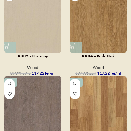
AB02 – Creamy
AA04 – Rich Oak
Wood
Wood
117,22
lei
117,22
lei
137,90
lei
137,90
lei
-15%
-15%