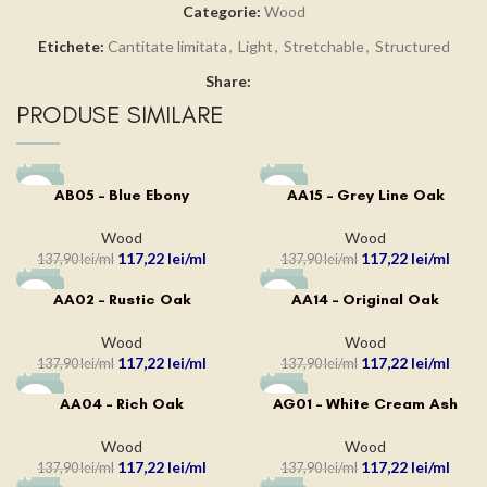
Categorie:
Wood
Etichete:
Cantitate limitata
,
Light
,
Stretchable
,
Structured
Share:
PRODUSE SIMILARE
-15%
-15%
AB05 – Blue Ebony
AA15 – Grey Line Oak
Wood
Wood
117,22
lei
117,22
lei
137,90
lei
137,90
lei
-15%
-15%
AA02 – Rustic Oak
AA14 – Original Oak
Wood
Wood
117,22
lei
117,22
lei
137,90
lei
137,90
lei
-15%
-15%
AA04 – Rich Oak
AG01 – White Cream Ash
Wood
Wood
117,22
lei
117,22
lei
137,90
lei
137,90
lei