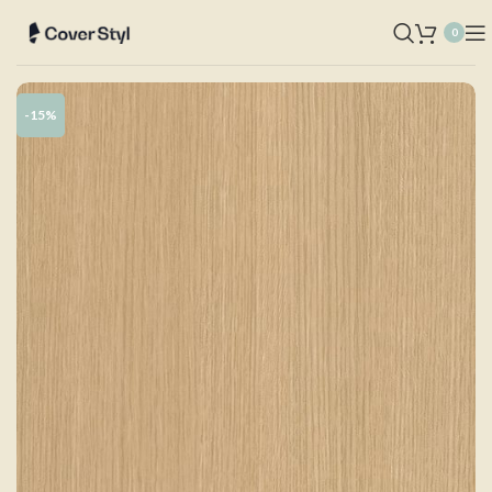
0
-15%