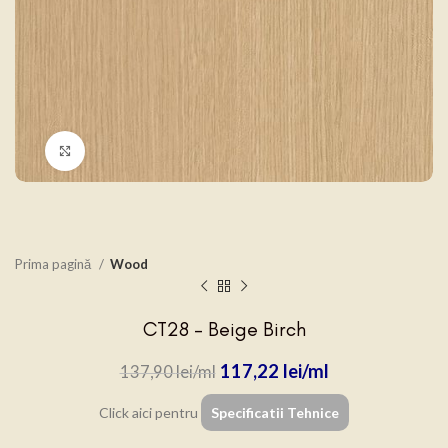
Click to enlarge
Prima pagină
Wood
CT28 – Beige Birch
117,22
lei
137,90
lei
Click aici pentru
Specificatii Tehnice