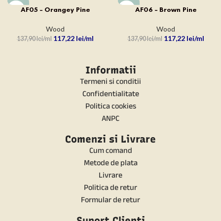
-15%
-15%
AF05 – Orangey Pine
AF06 – Brown Pine
Wood
Wood
117,22
lei
117,22
lei
137,90
lei
137,90
lei
Informatii
Termeni si conditii
Confidentialitate
Politica cookies
ANPC
Comenzi si Livrare
Cum comand
Metode de plata
Livrare
Politica de retur
Formular de retur
Suport Clienti