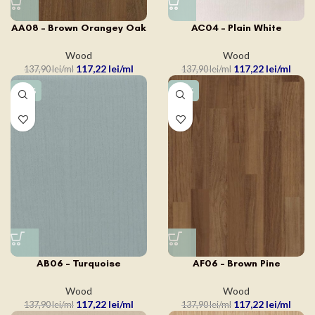
AA08 – Brown Orangey Oak
AC04 – Plain White
Wood
Wood
117,22
lei
117,22
lei
137,90
lei
137,90
lei
-15%
-15%
AB06 – Turquoise
AF06 – Brown Pine
Wood
Wood
117,22
lei
117,22
lei
137,90
lei
137,90
lei