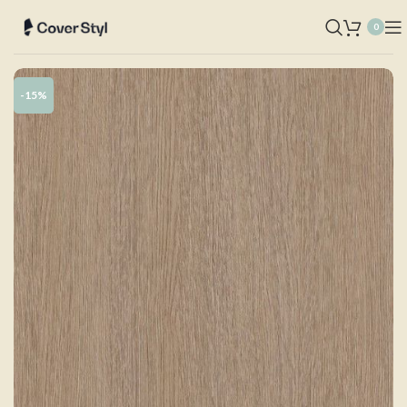
0
-15%