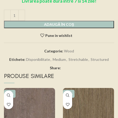
Livrarea poate dura intre 7 si 14 zile!
ADAUGĂ ÎN COȘ
Pune in wishlist
Categorie:
Wood
Etichete:
Disponibilitate
,
Medium
,
Stretchable
,
Structured
Share:
PRODUSE SIMILARE
-15%
-15%