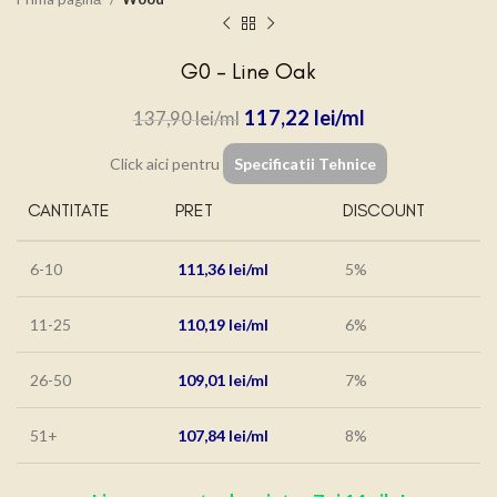
G0 – Line Oak
117,22
lei
137,90
lei
Click aici pentru
Specificatii Tehnice
CANTITATE
PRET
DISCOUNT
6-10
111,36
lei
5%
11-25
110,19
lei
6%
26-50
109,01
lei
7%
51+
107,84
lei
8%