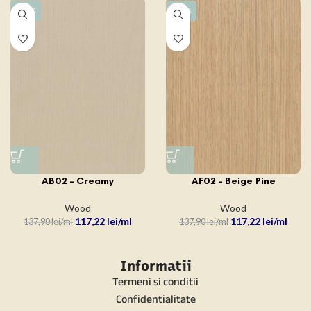
-15%
-15%
AB02 – Creamy
AF02 – Beige Pine
Wood
Wood
117,22
lei
117,22
lei
137,90
lei
137,90
lei
Informatii
Termeni si conditii
Confidentialitate