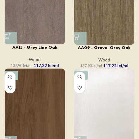
AA15 – Grey Line Oak
AA09 – Gravel Grey Oak
Wood
Wood
117,22
lei
117,22
lei
137,90
lei
137,90
lei
-15%
-15%