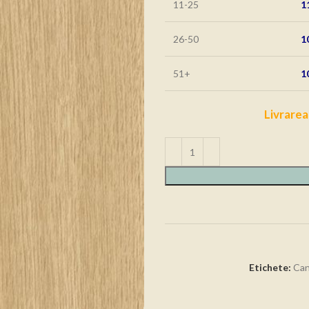
11-25
1
26-50
1
51+
1
Livrarea
Etichete:
Can