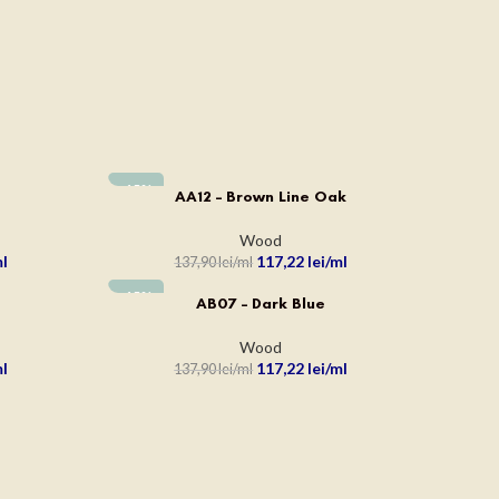
-15%
AA12 – Brown Line Oak
ADAUGĂ ÎN COȘ
Wood
117,22
lei
137,90
lei
-15%
AB07 – Dark Blue
ADAUGĂ ÎN COȘ
Wood
117,22
lei
137,90
lei