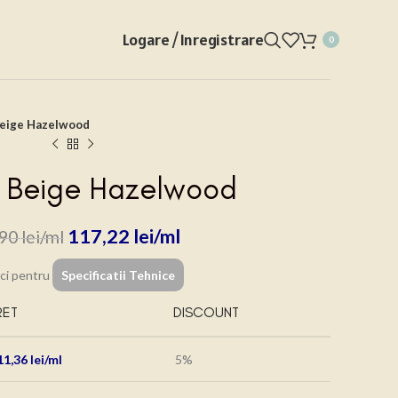
Logare / Inregistrare
0
Beige Hazelwood
 Beige Hazelwood
117,22
lei
,90
lei
ici pentru
Specificatii Tehnice
RET
DISCOUNT
11,36
lei
5%