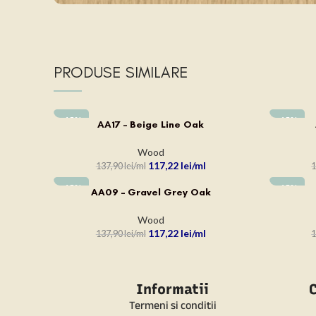
PRODUSE SIMILARE
-15%
-15%
AA17 – Beige Line Oak
ADAUGĂ ÎN COȘ
ADAUGĂ Î
Wood
117,22
lei
137,90
lei
1
-15%
-15%
AA09 – Gravel Grey Oak
ADAUGĂ ÎN COȘ
ADAUGĂ Î
Wood
117,22
lei
137,90
lei
1
Informatii
C
Termeni si conditii