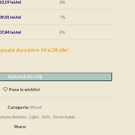
10,19
lei
6%
09,01
lei
7%
07,84
lei
8%
 poate dura intre 14 si 28 zile!
ADAUGĂ ÎN COȘ
Pune in wishlist
Categorie:
Wood
titate limitata
,
Light
,
Soft
,
Stretchable
Share: