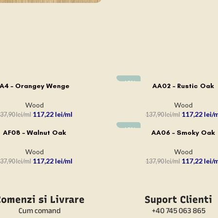
-15%
A4 – Orangey Wenge
AA02 – Rustic Oak
N COȘ
ADAUGĂ ÎN COȘ
Wood
Wood
117,22
lei
117,22
lei
37,90
lei
137,90
lei
-15%
AF08 – Walnut Oak
AA06 – Smoky Oak
N COȘ
ADAUGĂ ÎN COȘ
Wood
Wood
117,22
lei
117,22
lei
37,90
lei
137,90
lei
omenzi si Livrare
Suport Clienti
Cum comand
+40 745 063 865