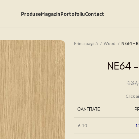
Produse
Magazin
Portofoliu
Contact
Prima pagină
Wood
NE64 – 
NE64 –
137
Click a
CANTITATE
P
6-10
1