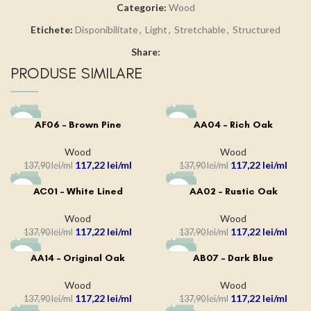
Categorie:
Wood
Etichete:
Disponibilitate
,
Light
,
Stretchable
,
Structured
Share:
PRODUSE SIMILARE
-15%
-15%
AF06 – Brown Pine
AA04 – Rich Oak
Wood
Wood
117,22
lei
117,22
lei
137,90
lei
137,90
lei
-15%
-15%
AC01 – White Lined
AA02 – Rustic Oak
Wood
Wood
117,22
lei
117,22
lei
137,90
lei
137,90
lei
-15%
-15%
AA14 – Original Oak
AB07 – Dark Blue
Wood
Wood
117,22
lei
117,22
lei
137,90
lei
137,90
lei