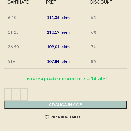
CANTITATE
PRET
DISCOUNT
6-10
111,36
lei
5%
11-25
110,19
lei
6%
26-50
109,01
lei
7%
51+
107,84
lei
8%
Livrarea poate dura intre 7 si 14 zile!
ADAUGĂ ÎN COȘ
Pune in wishlist