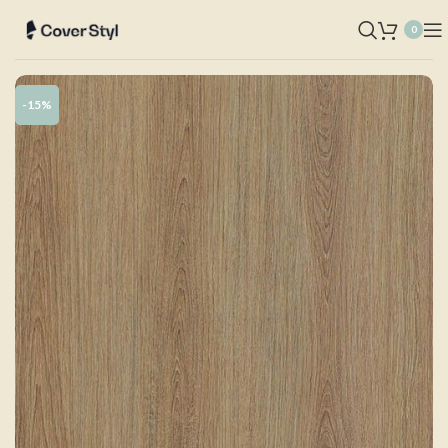
0
-15%