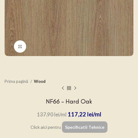
Click to enlarge
Prima pagină
Wood
NF66 – Hard Oak
117,22
lei
137,90
lei
Click aici pentru
Specificatii Tehnice