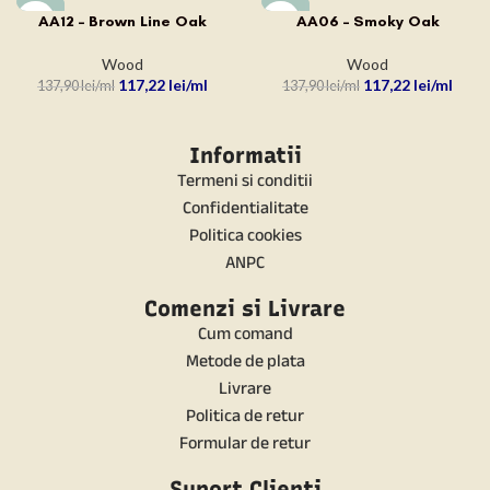
-15%
-15%
AA12 – Brown Line Oak
AA06 – Smoky Oak
Wood
Wood
117,22
lei
117,22
lei
137,90
lei
137,90
lei
Informatii
Termeni si conditii
Confidentialitate
Politica cookies
ANPC
Comenzi si Livrare
Cum comand
Metode de plata
Livrare
Politica de retur
Formular de retur
Suport Clienti