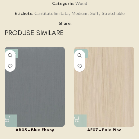
Categorie:
Wood
Etichete:
Cantitate limitata
,
Medium
,
Soft
,
Stretchable
Share:
PRODUSE SIMILARE
-15%
-15%
AB05 – Blue Ebony
AF07 – Pale Pine