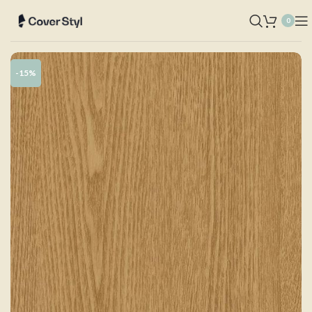
0
-15%