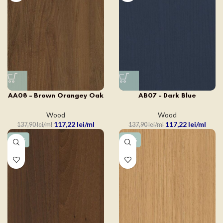
AA08 – Brown Orangey Oak
AB07 – Dark Blue
Wood
Wood
117,22
lei
117,22
lei
137,90
lei
137,90
lei
-15%
-15%