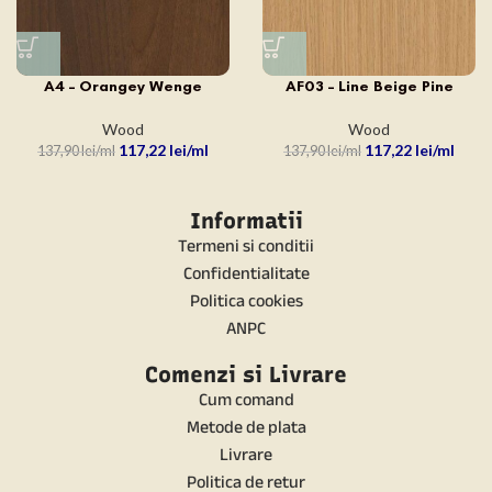
A4 – Orangey Wenge
AF03 – Line Beige Pine
Wood
Wood
117,22
lei
117,22
lei
137,90
lei
137,90
lei
Informatii
Termeni si conditii
Confidentialitate
Politica cookies
ANPC
Comenzi si Livrare
Cum comand
Metode de plata
Livrare
Politica de retur