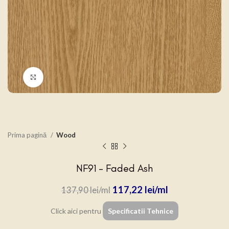
Click to enlarge
Prima pagină
Wood
NF91 – Faded Ash
117,22
lei
137,90
lei
Click aici pentru
Specificatii Tehnice