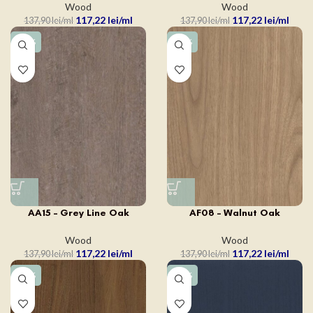
Wood
Wood
117,22
lei
117,22
lei
137,90
lei
137,90
lei
-15%
-15%
AA15 – Grey Line Oak
AF08 – Walnut Oak
Wood
Wood
117,22
lei
117,22
lei
137,90
lei
137,90
lei
-15%
-15%