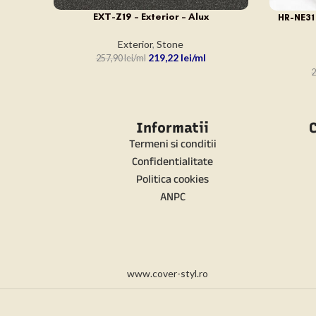
EXT-Z19 – Exterior – Alux
ADAUGĂ ÎN COȘ
HR-NE31
ADAUGĂ Î
Exterior
,
Stone
219,22
lei
257,90
lei
2
Informatii
C
Termeni si conditii
Confidentialitate
Politica cookies
ANPC
www.cover-styl.ro