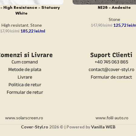
 – High Resistance – Statuary
NE28 – Andesite
N COȘ
ADAUGĂ ÎN COȘ
White
Stone
High resistant
,
Stone
125,72
lei
147,90
lei
185,22
lei
17,90
lei
omenzi si Livrare
Suport Clienti
Cum comand
+40 745 063 865
Metode de plata
contact@cover-styl.ro
Livrare
Formular de contact
Politica de retur
Formular de retur
www.solarscreen.ro
www.folii-auto.ro
Cover-Styl.ro
2026 © | Powered by
Vanilla WEB