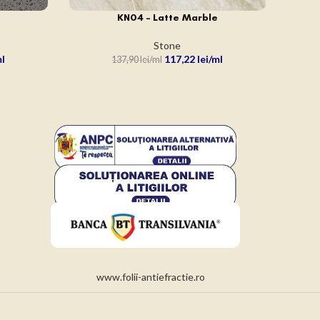
KN04 – Latte Marble
ADAUGĂ ÎN COȘ
Stone
117,22
lei
137,90
lei
www.folii-antiefractie.ro