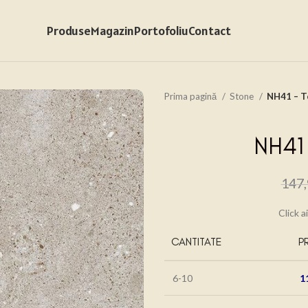
Produse
Magazin
Portofoliu
Contact
Prima pagină
Stone
NH41 – T
NH41 
147
Click a
CANTITATE
P
6-10
1