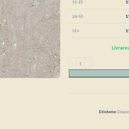
11-25
1
26-50
1
51+
1
Livrarea
Etichete:
Dispon