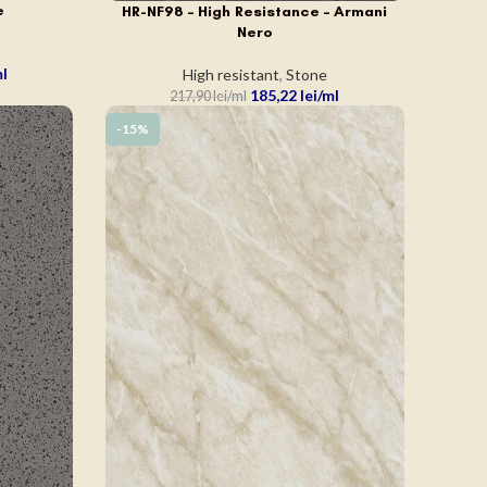
e
HR-NF98 – High Resistance – Armani
ADAUGĂ ÎN COȘ
Nero
High resistant
,
Stone
185,22
lei
217,90
lei
-15%