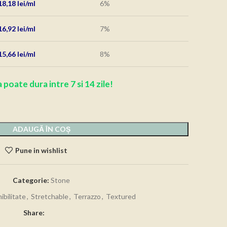
18,18
lei
6%
16,92
lei
7%
15,66
lei
8%
 poate dura intre 7 si 14 zile!
ADAUGĂ ÎN COȘ
Pune in wishlist
Categorie:
Stone
ibilitate
,
Stretchable
,
Terrazzo
,
Textured
Share: