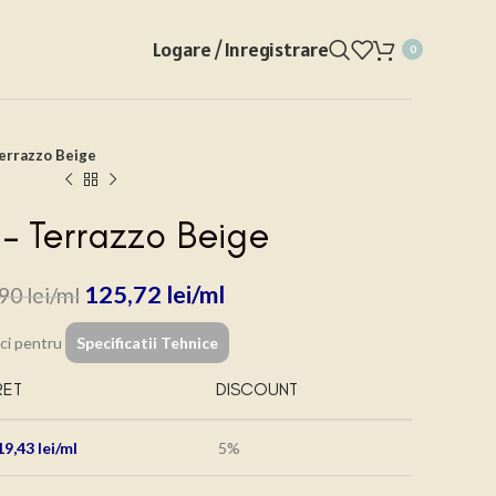
Logare / Inregistrare
0
errazzo Beige
– Terrazzo Beige
125,72
lei
,90
lei
ici pentru
Specificatii Tehnice
RET
DISCOUNT
19,43
lei
5%