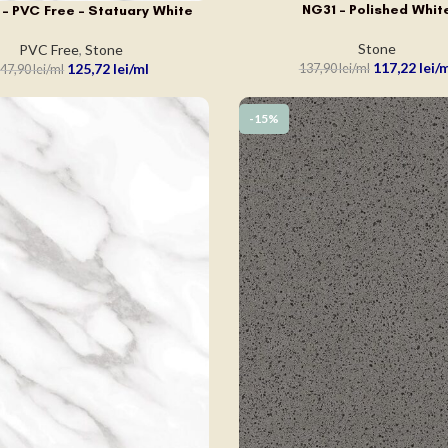
NG31 – Polished Whit
ADAUGĂ ÎN COȘ
 – PVC Free – Statuary White
N COȘ
Stone
PVC Free
,
Stone
117,22
lei
125,72
lei
137,90
lei
47,90
lei
-15%