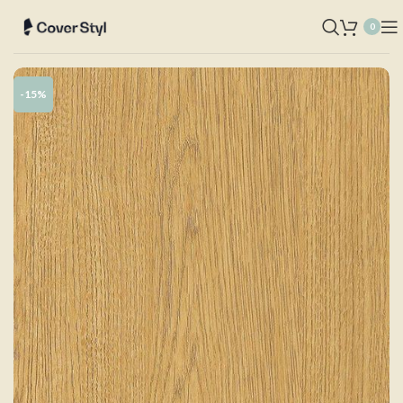
0
-15%