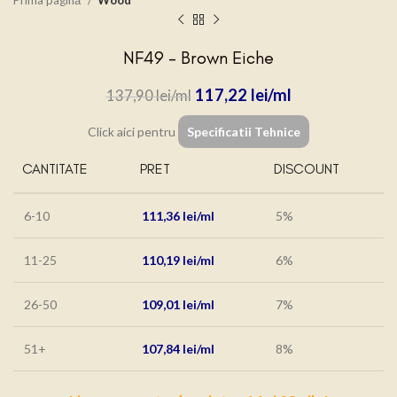
Prima pagină
Wood
NF49 – Brown Eiche
117,22
lei
137,90
lei
Click aici pentru
Specificatii Tehnice
CANTITATE
PRET
DISCOUNT
6-10
111,36
lei
5%
11-25
110,19
lei
6%
26-50
109,01
lei
7%
51+
107,84
lei
8%