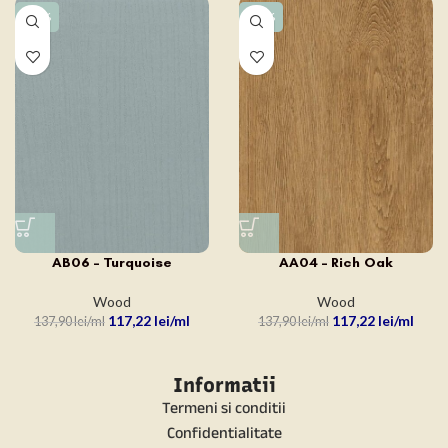
-15%
-15%
AB06 – Turquoise
AA04 – Rich Oak
Wood
Wood
117,22
lei
117,22
lei
137,90
lei
137,90
lei
Informatii
Termeni si conditii
Confidentialitate