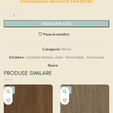
Livrarea poate dura intre 14 si 28 zile!
ADAUGĂ ÎN COȘ
Pune in wishlist
Categorie:
Wood
Etichete:
Cantitate limitata
,
Dark
,
Stretchable
,
Structured
Share:
PRODUSE SIMILARE
-15%
-15%