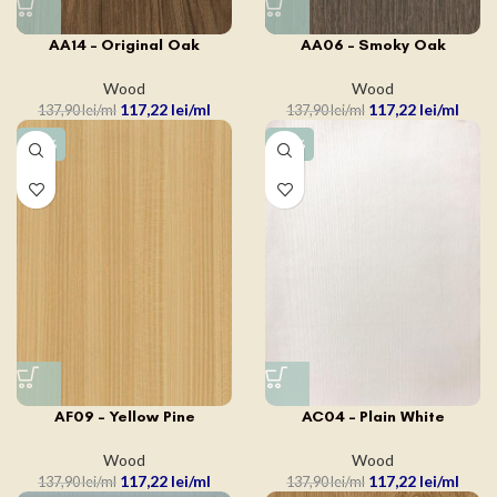
AA14 – Original Oak
AA06 – Smoky Oak
Wood
Wood
117,22
lei
117,22
lei
137,90
lei
137,90
lei
-15%
-15%
AF09 – Yellow Pine
AC04 – Plain White
Wood
Wood
117,22
lei
117,22
lei
137,90
lei
137,90
lei