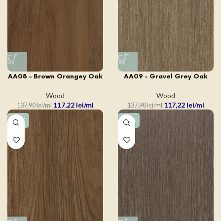
AA08 – Brown Orangey Oak
AA09 – Gravel Grey Oak
Wood
Wood
117,22
lei
117,22
lei
137,90
lei
137,90
lei
-15%
-15%