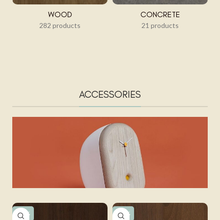
WOOD
CONCRETE
282 products
21 products
ACCESSORIES
-15%
-15%
-