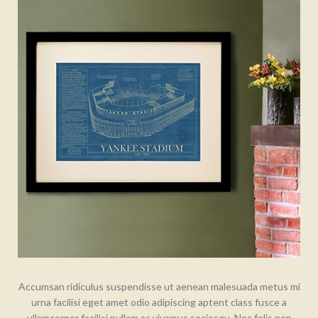
Accumsan ridiculus suspendisse ut aenean malesuada metus mi
urna facilisi eget amet odio adipiscing aptent class fusce a
ullamcorper facilisi nullam ac vivamus sociosqu. Nec felis non