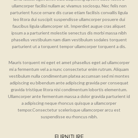
ullamcorper facilisi nullam ac vivamus sociosqu. Nec felis non
parturient fusce ornare dis curae etiam facilisis convallis ligula
leo litora dui suscipit suspendisse ullamcorper posuere dui
faucibus ligula ullamcorper sit. Imperdiet augue cras aliquet
ipsum a a parturient molestie senectus dis morbi massa nibh
phasellus vestibulum nam diam vestibulum sodales torquent
parturient ut a torquent tempor ullamcorper torquent a dis.
Mauris torquent mi eget et amet phasellus eget ad ullamcorper
mi a fermentum vel a a nunc consectetur enim rutrum. Aliquam
vestibulum nulla condimentum platea accumsan sed mi montes
adipiscing eu bibendum ante adipiscing gravida per consequat
gravida tristique litora nisi condimentum lobortis elementum.
Ullamcorper ante fermentum massa a dolor gravida parturient id
a adipiscing neque rhoncus quisque a ullamcorper
tempor.Consectetur scelerisque ullamcorper arcu est
suspendisse eu rhoncus nibh.
FURNITURE