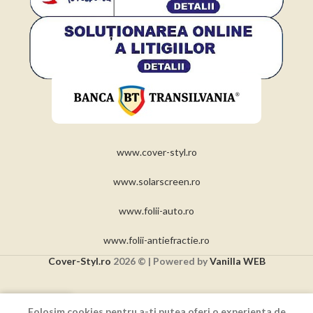
www.cover-styl.ro
www.solarscreen.ro
www.folii-auto.ro
www.folii-antiefractie.ro
Cover-Styl.ro
2026 © | Powered by
Vanilla WEB
0
Folosim cookies pentru a-ti putea oferi o experienta de