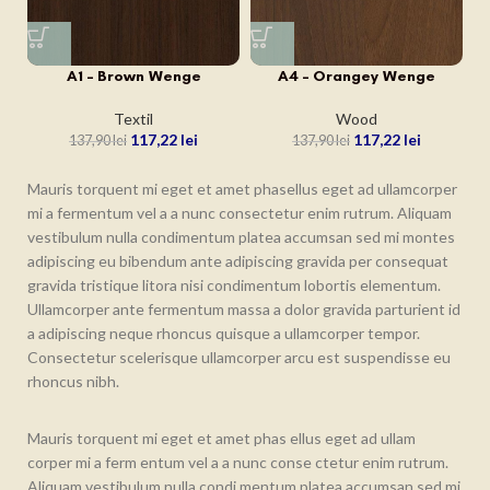
A1 – Brown Wenge
A4 – Orangey Wenge
Textil
Wood
117,22
lei
117,22
lei
137,90
lei
137,90
lei
Mauris torquent mi eget et amet phasellus eget ad ullamcorper
mi a fermentum vel a a nunc consectetur enim rutrum. Aliquam
vestibulum nulla condimentum platea accumsan sed mi montes
adipiscing eu bibendum ante adipiscing gravida per consequat
gravida tristique litora nisi condimentum lobortis elementum.
Ullamcorper ante fermentum massa a dolor gravida parturient id
a adipiscing neque rhoncus quisque a ullamcorper tempor.
Consectetur scelerisque ullamcorper arcu est suspendisse eu
rhoncus nibh.
Mauris torquent mi eget et amet phas ellus eget ad ullam
corper mi a ferm entum vel a a nunc conse ctetur enim rutrum.
Aliquam vestibulum nulla condi mentum platea accumsan sed mi