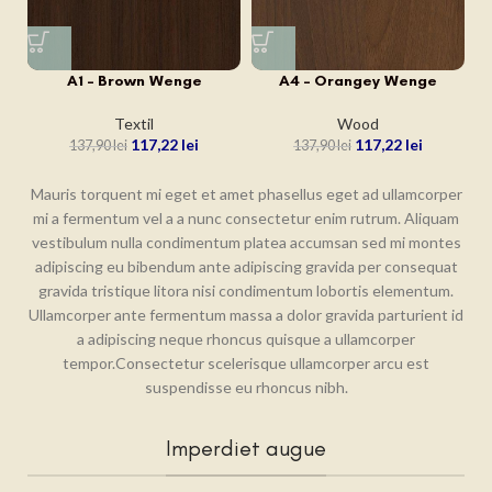
A1 – Brown Wenge
A4 – Orangey Wenge
Textil
Wood
117,22
lei
117,22
lei
137,90
lei
137,90
lei
Mauris torquent mi eget et amet phasellus eget ad ullamcorper
mi a fermentum vel a a nunc consectetur enim rutrum. Aliquam
vestibulum nulla condimentum platea accumsan sed mi montes
adipiscing eu bibendum ante adipiscing gravida per consequat
gravida tristique litora nisi condimentum lobortis elementum.
Ullamcorper ante fermentum massa a dolor gravida parturient id
a adipiscing neque rhoncus quisque a ullamcorper
tempor.Consectetur scelerisque ullamcorper arcu est
suspendisse eu rhoncus nibh.
Imperdiet augue