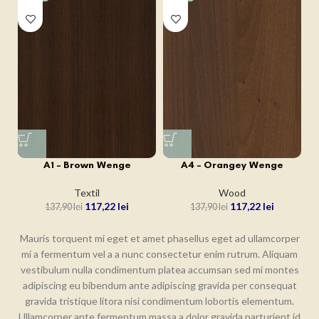
A1 – Brown Wenge
A4 – Orangey Wenge
Textil
Wood
117,22
lei
117,22
lei
137,90
lei
137,90
lei
Mauris torquent mi eget et amet phasellus eget ad ullamcorper
mi a fermentum vel a a nunc consectetur enim rutrum. Aliquam
vestibulum nulla condimentum platea accumsan sed mi montes
adipiscing eu bibendum ante adipiscing gravida per consequat
gravida tristique litora nisi condimentum lobortis elementum.
Ullamcorper ante fermentum massa a dolor gravida parturient id